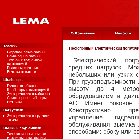
Тележки
Трехопорный электрический погрузч
Гидравлические тележки
Самоходные тележки
Электрический пог
Тележки с подъемной
платформой
средних нагрузок. Мо
Роликовые системы
Бочкокантователи
небольших или узких 
Штабелеры
При грузоподъемности 1
Ручные штабелеры
высоту до 4 метро
Штабелеры с платформой
Электрические штабелеры
оборудованием и двиг
Самоходные штабелеры
АС. Имеет боковое 
Ричтраки
Конструктивно пр
Погрузчики
Электрические погрузчики
управление гидрав
Тягачи
обслуживания выемка 
Вышки и подъемники
способами: сбоку или св
Телескопические вышки
Ножничные подъемники