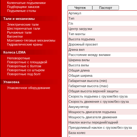
Коленчатые подъемники
Подборщики заказов
Чертеж
Паспорт
Подъемные столы
Артикул
Тип
Тали и механизмы
Г/п
Электрические тали
Шестеренчатые тали
Центр загрузки
Рычажные тали
Тип мачты
Вагонетки
Высота подъема
Монтажно-тяговые механизмы
Гидравлические краны
Дорожный просвет
Длина вил
Колеса LEMA
Расстояние между вилами
Неповоротные
Ширина вилы
Поворотные с площадкой
Высота вилы
Поворотные с болтом
Поворотные со штырем
Общая длина
Поворотные под болт
Общая ширина
Габаритная высота (min)
Упаковка
Габаритная высота (max)
Упаковочное оборудование
Общая высота верхней защиты
Скорость подъема с грузом/без груза
Скорость движения с грузом/без груза
Аккумулятор
Мощность двигателя подъема
Мощность двигателя движения
Наклон мачты передний/задний
Преодолимый наклон с грузом/без груза
База колес