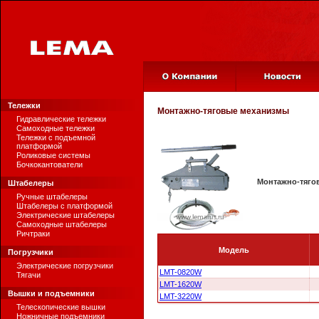
Тележки
Монтажно-тяговые механизмы
Гидравлические тележки
Самоходные тележки
Тележки с подъемной
платформой
Роликовые системы
Бочкокантователи
Монтажно-тяго
Штабелеры
Ручные штабелеры
Штабелеры с платформой
Электрические штабелеры
Самоходные штабелеры
Ричтраки
Модель
Погрузчики
Электрические погрузчики
LMT-0820W
Тягачи
LMT-1620W
Вышки и подъемники
LMT-3220W
Телескопические вышки
Ножничные подъемники