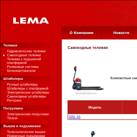
Тележки
Самоходные тележки
Гидравлические тележки
Самоходные тележки
Тележки с подъемной
платформой
Роликовые системы
Бочкокантователи
Компактные са
Штабелеры
Ручные штабелеры
Штабелеры с платформой
Электрические штабелеры
Самоходные штабелеры
Ричтраки
Модель
Погрузчики
Электрические погрузчики
GRL-15
Тягачи
Вышки и подъемники
Телескопические вышки
Ножничные подъемники