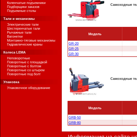
Коленчатые подъемники
Самоходные те
Подборщики заказов
Подъемные столы
Тали и механизмы
Электрические тали
Шестеренчатые тали
Рычажные тали
Модель
Вагонетки
Монтажно-тяговые механизмы
GR-20
Гидравлические краны
GR-25
Колеса LEMA
GR-30
Неповоротные
Поворотные с площадкой
Поворотные с болтом
Поворотные со штырем
Поворотные под болт
Самоходные те
Упаковка
Упаковочное оборудование
Модель
GRB-50
GRB-80
Информация на сайте но