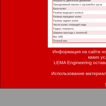
Мощность двигателя движения
Преодолимый наклон с грузом/без груза
База колес
Размер ведущего колеса
Размер передних колес
Размер задних колес
Число колес спереди/сзади
Радиус поворота
Ширина прохода с паллетой
Вес АКБ
Полный вес
Информация на сайте но
каких у
LEMA Engineering остав
Использование материал