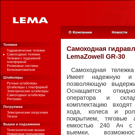
Тележки
Самоходная гидравл
Гидравлические тележки
Самоходные тележки
LemaZowell GR-30
Тележки с подъемной
платформой
Роликовые системы
Самоходная тележка
Бочкокантователи
Имеет надежную и 
Штабелеры
позволяющую выдержи
Ручные штабелеры
Штабелеры с платформой
Оснащается откид
Электрические штабелеры
Самоходные штабелеры
оператора и скла
Ричтраки
комплектацию входят
Погрузчики
хода, колеса и рол
Электрические погрузчики
Тягачи
покрытием, тяговые 
емкостью 240 Ач с 
Вышки и подъемники
Телескопические вышки
выемки, возможнос
Ножничные подъемники