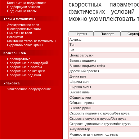
Коленчатые подъемники
скоростных парамет
Подборщики заказов
фактических условий
Подъемные столы
можно укомплектовать 
Тали и механизмы
Электрические тали
Шестеренчатые тали
Рычажные тали
Чертеж
Паспорт
Серти
Вагонетки
Артикул
Монтажно-тяговые механизмы
Тип
Гидравлические краны
Г/п
Колеса LEMA
Центр загрузки
Неповоротные
Высота подъема
Поворотные с площадкой
Высота подъема (min)
Поворотные с болтом
Поворотные со штырем
Дорожный просвет
Поворотные под болт
Длина вил
Ширина вил
Упаковка
Ширина вилы
Упаковочное оборудование
Высота вилы
Общая длина
Общая ширина
Высота ручки
Скорость подъема с грузом/без груза
Скорость спуска с грузом/без груза
Скорость движения с грузом/без груза
Аккумулятор
Мощность двигателя подъема