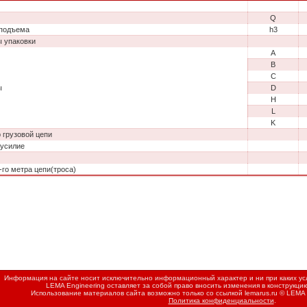
Q
подъема
h3
 упаковки
A
B
C
ы
D
H
L
K
 грузовой цепи
 усилие
-го метра цепи(троса)
Информация на сайте носит исключительно информационный характер и ни при каких усл
LEMA Engineering оставляет за собой право вносить изменения в конструкци
Использование материалов сайта возможно только со ссылкой
lemarus.ru
© LEMA 
Политика конфиденциальности
.