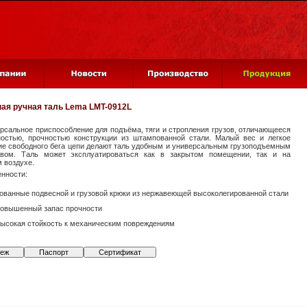
ая ручная таль
Lema LMT-0912L
рсальное приспособление для подъёма, тяги и стропления грузов, отличающееся
ностью, прочностью конструкции из штампованной стали. Малый вес и легкое
ие свободного бега цепи делают таль удобным и универсальным грузоподъемным
твом. Таль может эксплуатироваться как в закрытом помещении, так и на
 воздухе.
нности:
ованные подвесной и грузовой крюки из нержавеющей высоколегированной стали
овышенный запас прочности
ысокая стойкость к механическим повреждениям
теж
Паспорт
Сертификат