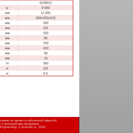
6109012
кг
9 000
мм
12 000
мм
820x320x215
мм
200
мм
115
мм
320
мм
85
мм
700
мм
410
мм
58
мм
10
H
360
кг
115
кг
6,6
овиях не является публичной офертой.
ю и внешний вид продукции.
Engineering, ©
al-studio.ru
, 2026.