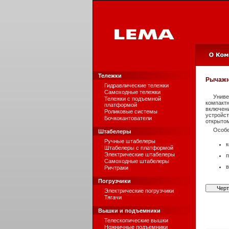
Тележки
Рычажн
Гидравлические тележки
Самоходные тележки
Униве
Тележки с подъемной
компакт
платформой
включен
Роликовые системы
устройс
Бочкокантователи
открытом
Особе
Штабелеры
Ручные штабелеры
к
Штабелеры с платформой
Электрические штабелеры
п
Самоходные штабелеры
в
Ричтраки
Погрузчики
Чер
Электрические погрузчики
Тягачи
Вышки и подъемники
Телескопические вышки
Ножничные подъемники