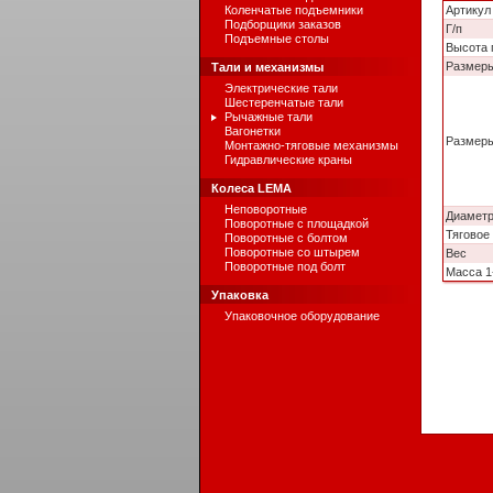
Коленчатые подъемники
Артикул
Подборщики заказов
Г/п
Подъемные столы
Высота 
Размеры
Тали и механизмы
Электрические тали
Шестеренчатые тали
Рычажные тали
Вагонетки
Размер
Монтажно-тяговые механизмы
Гидравлические краны
Колеса LEMA
Неповоротные
Диаметр
Поворотные с площадкой
Тяговое
Поворотные с болтом
Поворотные со штырем
Вес
Поворотные под болт
Масса 1
Упаковка
Упаковочное оборудование