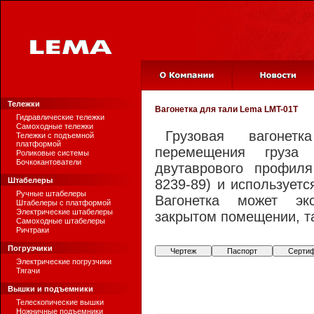
Тележки
Вагонетка для тали
Lema LMT-01T
Гидравлические тележки
Самоходные тележки
Грузовая вагонет
Тележки с подъемной
платформой
перемещения груз
Роликовые системы
Бочкокантователи
двутаврового профил
Штабелеры
8239-89) и используетс
Ручные штабелеры
Вагонетка может эк
Штабелеры с платформой
Электрические штабелеры
закрытом помещении, та
Самоходные штабелеры
Ричтраки
Погрузчики
Чертеж
Паспорт
Серти
Электрические погрузчики
Тягачи
Вышки и подъемники
Телескопические вышки
Ножничные подъемники