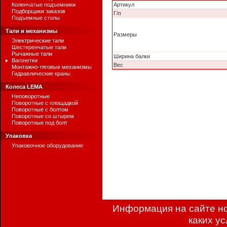
Коленчатые подъемники
Артикул
Подборщики заказов
Г/п
Подъемные столы
Тали и механизмы
Размеры
Электрические тали
Шестеренчатые тали
Рычажные тали
Ширина балки
Вагонетки
Вес
Монтажно-тяговые механизмы
Гидравлические краны
Колеса LEMA
Неповоротные
Поворотные с площадкой
Поворотные с болтом
Поворотные со штырем
Поворотные под болт
Упаковка
Упаковочное оборудование
Информация на сайте но
каких у