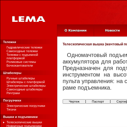
Тележки
Телескопическая вышка (мачтовый 
Гидравлические тележки
Самоходные тележки
Одномачтовый подъем
Тележки с подъемной
платформой
аккумулятора для рабо
Роликовые системы
Бочкокантователи
Предназначен для под
Штабелеры
инструментом на высо
Ручные штабелеры
пульта управления: на 
Штабелеры с платформой
Электрические штабелеры
раме подъемника.
Самоходные штабелеры
Ричтраки
Погрузчики
Чертеж
Паспорт
Серти
Электрические погрузчики
Тягачи
Вышки и подъемники
Телескопические вышки
Ножничные подъемники