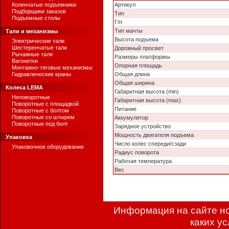
Коленчатые подъемники
Артикул
Подборщики заказов
Тип
Подъемные столы
Г/п
Тип мачты
Тали и механизмы
Высота подъема
Электрические тали
Шестеренчатые тали
Дорожный просвет
Рычажные тали
Размеры платформы
Вагонетки
Опорная площадь
Монтажно-тяговые механизмы
Гидравлические краны
Общая длина
Общая ширина
Колеса LEMA
Габаритная высота (min)
Неповоротные
Габаритная высота (max)
Поворотные с площадкой
Питание
Поворотные с болтом
Поворотные со штырем
Аккумулятор
Поворотные под болт
Зарядное устройство
Мощность двигателя подъема
Упаковка
Число колес спереди/сзади
Упаковочное оборудование
Радиус поворота
Рабочая температура
Вес
Информация на сайте но
каких у