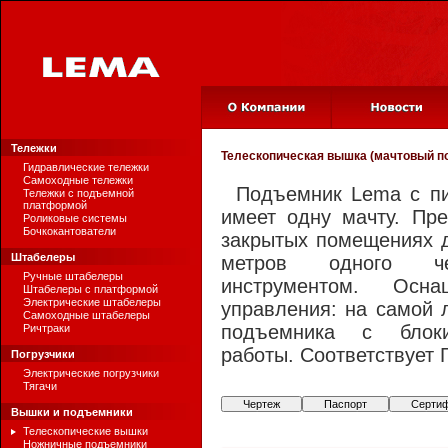
Тележки
Телескопическая вышка (мачтовый 
Гидравлические тележки
Самоходные тележки
Подъемник Lema с пи
Тележки с подъемной
платформой
имеет одну мачту. Пр
Роликовые системы
Бочкокантователи
закрытых помещениях д
Штабелеры
метров одного ч
Ручные штабелеры
инструментом. Осн
Штабелеры с платформой
Электрические штабелеры
управления: на самой 
Самоходные штабелеры
подъемника с блоки
Ричтраки
работы. Соответствует 
Погрузчики
Электрические погрузчики
Тягачи
Чертеж
Паспорт
Серти
Вышки и подъемники
Телескопические вышки
Ножничные подъемники