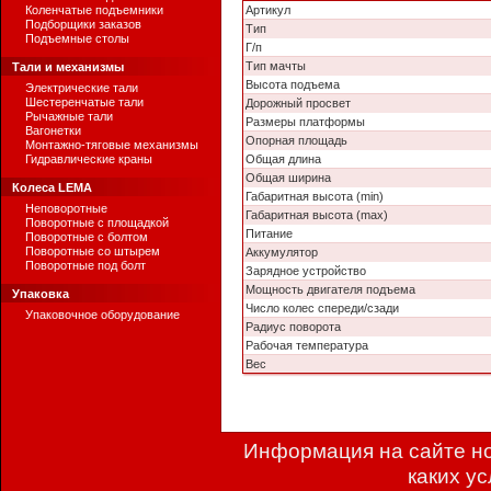
Коленчатые подъемники
Артикул
Подборщики заказов
Тип
Подъемные столы
Г/п
Тип мачты
Тали и механизмы
Высота подъема
Электрические тали
Шестеренчатые тали
Дорожный просвет
Рычажные тали
Размеры платформы
Вагонетки
Опорная площадь
Монтажно-тяговые механизмы
Гидравлические краны
Общая длина
Общая ширина
Колеса LEMA
Габаритная высота (min)
Неповоротные
Габаритная высота (max)
Поворотные с площадкой
Питание
Поворотные с болтом
Поворотные со штырем
Аккумулятор
Поворотные под болт
Зарядное устройство
Мощность двигателя подъема
Упаковка
Число колес спереди/сзади
Упаковочное оборудование
Радиус поворота
Рабочая температура
Вес
Информация на сайте но
каких у