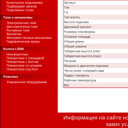
Коленчатые подъемники
Артикул
Подборщики заказов
Тип
Подъемные столы
Г/п
Тип мачты
Тали и механизмы
Высота подъема
Электрические тали
Шестеренчатые тали
Дорожный просвет
Рычажные тали
Размеры платформы
Вагонетки
Опорная площадь
Монтажно-тяговые механизмы
Гидравлические краны
Общая длина
Общая ширина
Колеса LEMA
Габаритная высота (min)
Неповоротные
Габаритная высота (max)
Поворотные с площадкой
Питание
Поворотные с болтом
Поворотные со штырем
Мощность двигателя подъема
Поворотные под болт
Число колес спереди/сзади
Радиус поворота
Упаковка
Рабочая температура
Упаковочное оборудование
Вес
Информация на сайте но
каких у