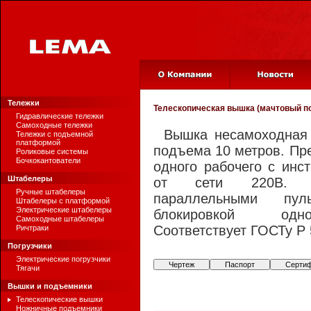
Тележки
Телескопическая вышка (мачтовый 
Гидравлические тележки
Самоходные тележки
Вышка несамоходная 
Тележки с подъемной
платформой
подъема 10 метров. Пр
Роликовые системы
Бочкокантователи
одного рабочего с инс
Штабелеры
от сети 220В. К
Ручные штабелеры
параллельными пу
Штабелеры с платформой
Электрические штабелеры
блокировкой одн
Самоходные штабелеры
Соответствует ГОСТу Р 
Ричтраки
Погрузчики
Электрические погрузчики
Чертеж
Паспорт
Серти
Тягачи
Вышки и подъемники
Телескопические вышки
Ножничные подъемники