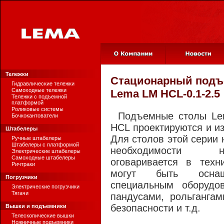
Тележки
Стационарный подъ
Гидравлические тележки
Самоходные тележки
Lema LM HCL-0.1-2.5
Тележки с подъемной
платформой
Роликовые системы
Подъемные столы Lem
Бочкокантователи
HCL проектируются и из
Штабелеры
Для столов этой серии 
Ручные штабелеры
Штабелеры с платформой
необходимости 
Электрические штабелеры
Самоходные штабелеры
оговаривается в техн
Ричтраки
могут быть оснащ
Погрузчики
специальным оборудо
Электрические погрузчики
Тягачи
пандусами, рольганга
безопасности и т.д.
Вышки и подъемники
Телескопические вышки
Ножничные подъемники