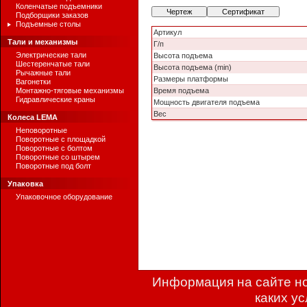
Коленчатые подъемники
Чертеж
Сертификат
Подборщики заказов
Подъемные столы
Артикул
Тали и механизмы
Г/п
Электрические тали
Высота подъема
Шестеренчатые тали
Высота подъема (min)
Рычажные тали
Размеры платформы
Вагонетки
Монтажно-тяговые механизмы
Время подъема
Гидравлические краны
Мощность двигателя подъема
Вес
Колеса LEMA
Неповоротные
Поворотные с площадкой
Поворотные с болтом
Поворотные со штырем
Поворотные под болт
Упаковка
Упаковочное оборудование
Информация на сайте но
каких у