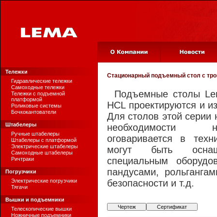
Тележки
Стационарный подъемный стол с тр
Гидравлические тележки
Самоходные тележки
Подъемные столы Lem
Тележки с подъемной
платформой
HCL проектируются и из
Роликовые системы
Бочкокантователи
Для столов этой серии 
Штабелеры
необходимости 
Ручные штабелеры
оговаривается в техн
Штабелеры с платформой
Электрические штабелеры
могут быть оснащ
Самоходные штабелеры
специальным оборудо
Ричтраки
пандусами, рольганга
Погрузчики
Электрические погрузчики
безопасности и т.д.
Тягачи
Вышки и подъемники
Чертеж
Сертификат
Телескопические вышки
Ножничные подъемники