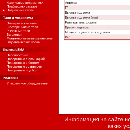
Коленчатые подъемники
Артикул
Подборщики заказов
Г/п
Подъемные столы
Высота подъема
Высота подъема (min)
Тали и механизмы
Размеры платформы
Электрические тали
Шестеренчатые тали
Время подъема
Рычажные тали
Мощность двигателя подъема
Вагонетки
Вес
Монтажно-тяговые механизмы
Гидравлические краны
Колеса LEMA
Неповоротные
Поворотные с площадкой
Поворотные с болтом
Поворотные со штырем
Поворотные под болт
Упаковка
Упаковочное оборудование
Информация на сайте но
каких у