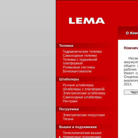
Тележки
Ножнич
Гидравлические тележки
Самоходные тележки
Неса
Тележки с подъемной
аккумуля
платформой
общего 
Роликовые системы
рабочих
Бочкокантователи
Имеет с
Опциона
Штабелеры
аналоги
2013.
Ручные штабелеры
Штабелеры с платформой
Чер
Электрические штабелеры
Самоходные штабелеры
Ричтраки
Погрузчики
Электрические погрузчики
Тягачи
Вышки и подъемники
Телескопические вышки
Ножничные подъемники