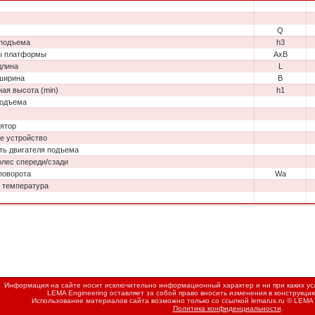
Q
подъема
h3
ы платформы
AxB
длина
L
ширина
B
ная высота (min)
h1
подъема
ятор
е устройство
ь двигателя подъема
олес спереди/сзади
поворота
Wa
 температура
Информация на сайте носит исключительно информационный характер и ни при каких усл
LEMA Engineering оставляет за собой право вносить изменения в конструкци
Использование материалов сайта возможно только со ссылкой
lemarus.ru
© LEMA 
Политика конфиденциальности
.