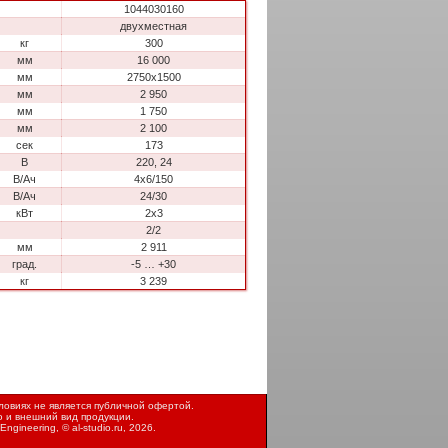
1044030160
двухместная
кг
300
мм
16 000
мм
2750х1500
мм
2 950
мм
1 750
мм
2 100
сек
173
В
220, 24
В/Ач
4х6/150
В/Ач
24/30
кВт
2х3
2/2
мм
2 911
град.
-5 … +30
кг
3 239
овиях не является публичной офертой.
ю и внешний вид продукции.
Engineering, ©
al-studio.ru
, 2026.