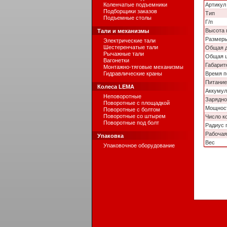
Коленчатые подъемники
Артикул
Подборщики заказов
Тип
Подъемные столы
Г/п
Высота 
Тали и механизмы
Размер
Электрические тали
Шестеренчатые тали
Общая 
Рычажные тали
Общая 
Вагонетки
Габарит
Монтажно-тяговые механизмы
Гидравлические краны
Время 
Питание
Колеса LEMA
Аккумул
Неповоротные
Зарядно
Поворотные с площадкой
Мощност
Поворотные с болтом
Поворотные со штырем
Число к
Поворотные под болт
Радиус 
Рабочая
Упаковка
Вес
Упаковочное оборудование