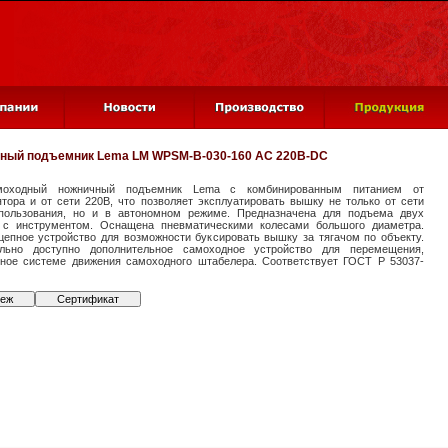
ный подъемник
Lema LM WPSM-B-030-160 AC 220B-DC
моходный ножничный подъемник Lema с комбинированным питанием от
тора и от сети 220В, что позволяет эксплуатировать вышку не только от сети
пользования, но и в автономном режиме. Предназначена для подъема двух
 с инструментом. Оснащена пневматическими колесами большого диаметра.
цепное устройство для возможности буксировать вышку за тягачом по объекту.
льно доступно дополнительное самоходное устройство для перемещения,
чное системе движения самоходного штабелера. Соответствует ГОСТ Р 53037-
теж
Сертификат