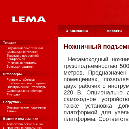
Тележки
Ножничный подъем
Гидравлические тележки
Самоходные тележки
Тележки с подъемной
Несамоходный ножни
платформой
Роликовые системы
грузоподъемностью 500
Бочкокантователи
метров. Предназначен
Штабелеры
помещениях, позволя
Ручные штабелеры
Штабелеры с платформой
двух рабочих с инструм
Электрические штабелеры
Самоходные штабелеры
220 В. Опционально д
Ричтраки
самоходное устройст
Погрузчики
также установка доп
Электрические погрузчики
платформой для увел
Тягачи
платформы. Соответств
Вышки и подъемники
Телескопические вышки
Ножничные подъемники