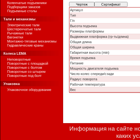
Коленчатые подъемники
Чертеж
Сертификат
Подборщики заказов
Артикул
Подъемные столы
Тип
Тали и механизмы
Г/п
Электрические тали
Высота подъема
Шестеренчатые тали
Размеры платформы
Рычажные тали
Выдвижная платформа (гр-ть/длина)
Вагонетки
Монтажно-тяговые механизмы
Общая длина
Гидравлические краны
Общая ширина
Габаритная высота (min)
Колеса LEMA
Время подъема
Неповоротные
Питание
Поворотные с площадкой
Поворотные с болтом
Мощность двигателя подъема
Поворотные со штырем
Число колес спереди/сзади
Поворотные под болт
Радиус поворота
Упаковка
Рабочая температура
Упаковочное оборудование
Вес
Информация на сайте но
каких у