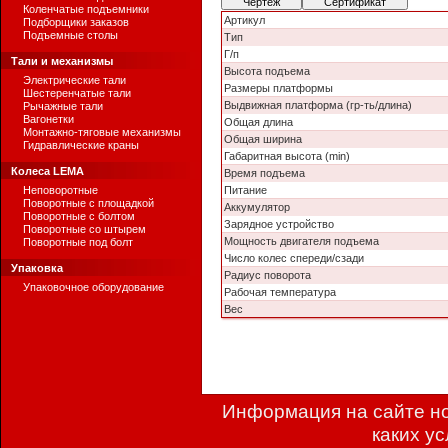
Чертеж
Сертификат
Коленчатые подъемники
Артикул
Подборщики заказов
Подъемные столы
Тип
Г/п
Тали и механизмы
Высота подъема
Электрические тали
Размеры платформы
Шестеренчатые тали
Выдвижная платформа (гр-ть/длина)
Рычажные тали
Вагонетки
Общая длина
Монтажно-тяговые механизмы
Общая ширина
Гидравлические краны
Габаритная высота (min)
Колеса LEMA
Время подъема
Неповоротные
Питание
Поворотные с площадкой
Аккумулятор
Поворотные с болтом
Зарядное устройство
Поворотные со штырем
Мощность двигателя подъема
Поворотные под болт
Число колес спереди/сзади
Упаковка
Радиус поворота
Упаковочное оборудование
Рабочая температура
Вес
Информация на сайте но
каких у