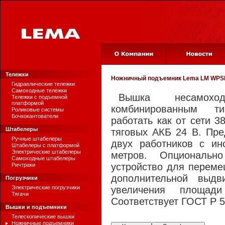
Тележки
Ножничный подъемник
Lema LM WPSM
Гидравлические тележки
Самоходные тележки
Вышка несамох
Тележки с подъемной
платформой
комбинированным т
Роликовые системы
Бочкокантователи
работать как от сети 3
Штабелеры
тяговых АКБ 24 В. Пре
Ручные штабелеры
двух работников с ин
Штабелеры с платформой
Электрические штабелеры
метров. Опциональн
Самоходные штабелеры
устройство для переме
Ричтраки
дополнительной выд
Погрузчики
Электрические погрузчики
увеличения площад
Тягачи
Соответствует ГОСТ Р 5
Вышки и подъемники
Телескопические вышки
Ножничные подъемники