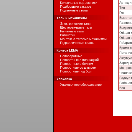
Коленчатые подъемники
Артикул
Подборщики заказов
Тип
Подъемные столы
Г/п
Высота 
Тали и механизмы
Размер
Электрические тали
Шестеренчатые тали
Выдвижн
Рычажные тали
Общая 
Вагонетки
Общая 
Монтажно-тяговые механизмы
Гидравлические краны
Габарит
Время 
Колеса LEMA
Питание
Неповоротные
Аккумул
Поворотные с площадкой
Зарядно
Поворотные с болтом
Поворотные со штырем
Мощност
Поворотные под болт
Число к
Радиус 
Упаковка
Рабочая
Упаковочное оборудование
Вес