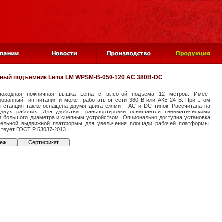
ный подъемник
Lema LM WPSM-B-050-120 AC 380В-DC
моходная ножничная вышка Lema с высотой подъема 12 метров. Имеет
рованный тип питания и может работать от сети 380 В или АКБ 24 В. При этом
я станция также оснащена двумя двигателями – AC и DC типов. Рассчитана на
двух рабочих. Для удобства транспортировки оснащается пневматическими
и большого диаметра и сцепным устройством. Опционально доступна установка
тельной выдвижной платформы для увеличения площади рабочей платформы.
твует ГОСТ Р 53037-2013.
теж
Сертификат