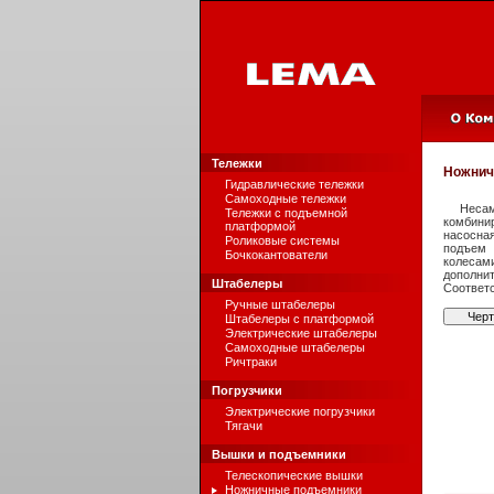
Тележки
Ножнич
Гидравлические тележки
Самоходные тележки
Неса
Тележки с подъемной
комбини
платформой
насосна
Роликовые системы
подъем 
Бочкокантователи
колесам
дополни
Штабелеры
Соответс
Ручные штабелеры
Чер
Штабелеры с платформой
Электрические штабелеры
Самоходные штабелеры
Ричтраки
Погрузчики
Электрические погрузчики
Тягачи
Вышки и подъемники
Телескопические вышки
Ножничные подъемники