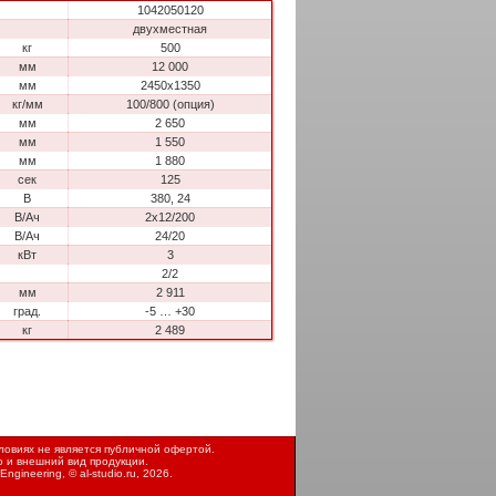
1042050120
двухместная
кг
500
мм
12 000
мм
2450х1350
кг/мм
100/800 (опция)
мм
2 650
мм
1 550
мм
1 880
сек
125
В
380, 24
В/Ач
2х12/200
В/Ач
24/20
кВт
3
2/2
мм
2 911
град.
-5 … +30
кг
2 489
овиях не является публичной офертой.
ю и внешний вид продукции.
Engineering, ©
al-studio.ru
, 2026.