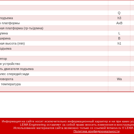
Q
подъема
h3
ы платформы
AxB
ая платформа (гр-ть/длина)
длина
L
ширина
B
ная высота (min)
h1
подъема
ятор
е устройство
ь двигателя подъема
олес спереди/сзади
поворота
Wa
 температура
Информация на сайте носит исключительно информационный характер и ни при каких усл
LEMA Engineering оставляет за собой право вносить изменения в конструкци
Использование материалов сайта возможно только со ссылкой
lemarus.ru
© LEMA 
Политика конфиденциальности
.