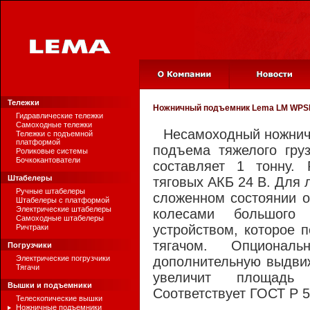
Тележки
Ножничный подъемник
Lema LM WPS
Гидравлические тележки
Самоходные тележки
Несамоходный ножнич
Тележки с подъемной
платформой
подъема тяжелого груз
Роликовые системы
Бочкокантователи
составляет 1 тонну. 
Штабелеры
тяговых АКБ 24 В. Для 
Ручные штабелеры
сложенном состоянии 
Штабелеры с платформой
Электрические штабелеры
колесами большого
Самоходные штабелеры
устройством, которое п
Ричтраки
тягачом. Опционал
Погрузчики
Электрические погрузчики
дополнительную выдви
Тягачи
увеличит площадь
Вышки и подъемники
Соответствует ГОСТ Р 5
Телескопические вышки
Ножничные подъемники