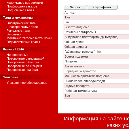
Коленчатые подъемники
Подборщики заказов
Чертеж
Сертификат
Подъемные столы
Артикул
Тип
Тали и механизмы
Г/п
Электрические тали
Шестеренчатые тали
Высота подъема
Рычажные тали
Размеры платформы
Вагонетки
Выдвижная платформа (гр-ть/длина)
Монтажно-тяговые механизмы
Гидравлические краны
Общая длина
Общая ширина
Колеса LEMA
Габаритная высота (min)
Неповоротные
Время подъема
Поворотные с площадкой
Питание
Поворотные с болтом
Поворотные со штырем
Аккумулятор
Поворотные под болт
Зарядное устройство
Мощность двигателя подъема
Упаковка
Число колес спереди/сзади
Упаковочное оборудование
Радиус поворота
Рабочая температура
Вес
Информация на сайте но
каких у