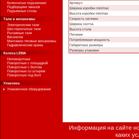
Коленчатые подъемники
Артикул
Подборщики заказов
Ширина коробки min/max
Подъемные столы
Высота коробки min/max
Скорость натяжки
Тали и механизмы
Ширина скотча
Электрические тали
Шестеренчатые тали
Высота стола
Рычажные тали
Питание
Вагонетки
Потребляемая мощность
Монтажно-тяговые механизмы
Гидравлические краны
Габаритные размеры
Размеры упаковки
Колеса LEMA
Неповоротные
Поворотные с площадкой
Поворотные с болтом
Поворотные со штырем
Поворотные под болт
Упаковка
Упаковочное оборудование
Информация на сайте но
каких у