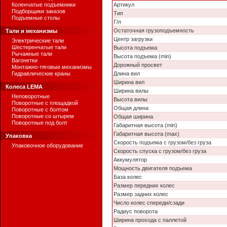
Коленчатые подъемники
Артикул
Подборщики заказов
Тип
Подъемные столы
Г/п
Остаточная грузоподъемность
Тали и механизмы
Центр загрузки
Электрические тали
Шестеренчатые тали
Высота подъема
Рычажные тали
Высота подъема (min)
Вагонетки
Дорожный просвет
Монтажно-тяговые механизмы
Гидравлические краны
Длина вил
Ширина вил
Колеса LEMA
Ширина вилы
Неповоротные
Высота вилы
Поворотные с площадкой
Общая длина
Поворотные с болтом
Поворотные со штырем
Общая ширина
Поворотные под болт
Габаритная высота (min)
Габаритная высота (max)
Упаковка
Скорость подъема с грузом/без груза
Упаковочное оборудование
Скорость спуска с грузом/без груза
Аккумулятор
Мощность двигателя подъема
База колес
Размер передних колес
Размер задних колес
Число колес спереди/сзади
Радиус поворота
Ширина прохода с паллетой