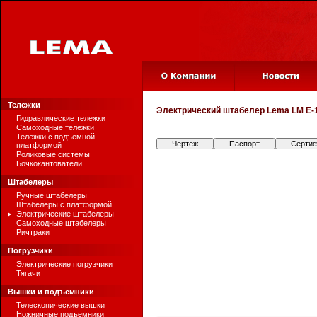
Тележки
Электрический штабелер
Lema LM E-
Гидравлические тележки
Самоходные тележки
Тележки с подъемной
Чертеж
Паспорт
Серти
платформой
Роликовые системы
Бочкокантователи
Штабелеры
Ручные штабелеры
Штабелеры с платформой
Электрические штабелеры
Самоходные штабелеры
Ричтраки
Погрузчики
Электрические погрузчики
Тягачи
Вышки и подъемники
Телескопические вышки
Ножничные подъемники