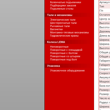
Коленчатые подъемники
Артикул
Подборщики заказов
Тип
Подъемные столы
Г/п
Остаточ
Тали и механизмы
Центр з
Электрические тали
Шестеренчатые тали
Высота 
Рычажные тали
Высота 
Вагонетки
Дорожны
Монтажно-тяговые механизмы
Гидравлические краны
Длина в
Ширина 
Колеса LEMA
Ширина
Неповоротные
Высота 
Поворотные с площадкой
Общая 
Поворотные с болтом
Поворотные со штырем
Общая 
Поворотные под болт
Габарит
Габарит
Упаковка
Скорост
Упаковочное оборудование
Скорост
Аккумул
Мощност
База ко
Размер 
Размер 
Число к
Радиус 
Ширина 