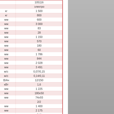
105116
электро
кг
1 500
кг
800
мм
600
мм
3 000
мм
83
мм
28
мм
1 150
мм
570
мм
180
мм
60
мм
1 786
мм
844
мм
2 028
мм
3 491
м/с
0,07/0,15
м/с
0,14/0,11
В/Ач
12/150
кВт
1,6
мм
1 225
мм
180х50
мм
74х93
2/2
мм
1 400
мм
2 175