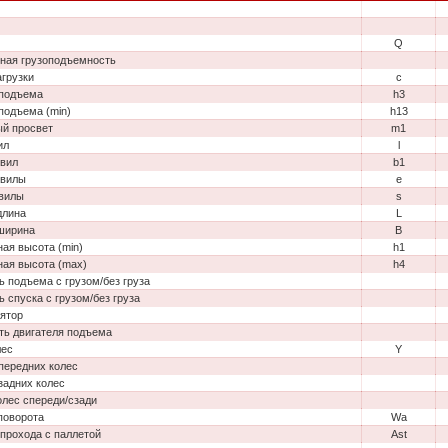
Q
ная грузоподъемность
агрузки
c
подъема
h3
подъема (min)
h13
й просвет
m1
ил
l
вил
b1
 вилы
e
вилы
s
длина
L
ширина
B
ная высота (min)
h1
ная высота (max)
h4
ь подъема с грузом/без груза
ь спуска с грузом/без груза
ятор
ь двигателя подъема
лес
Y
передних колес
задних колес
олес спереди/сзади
поворота
Wa
прохода с паллетой
Ast