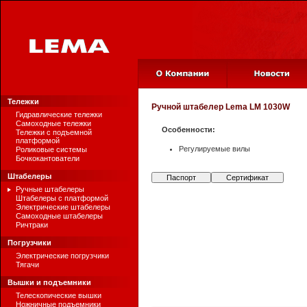
Тележки
Ручной штабелер
Lema LM 1030W
Гидравлические тележки
Самоходные тележки
Особенности:
Тележки с подъемной
платформой
Регулируемые вилы
Роликовые системы
Бочкокантователи
Штабелеры
Паспорт
Сертификат
Ручные штабелеры
Штабелеры с платформой
Электрические штабелеры
Самоходные штабелеры
Ричтраки
Погрузчики
Электрические погрузчики
Тягачи
Вышки и подъемники
Телескопические вышки
Ножничные подъемники