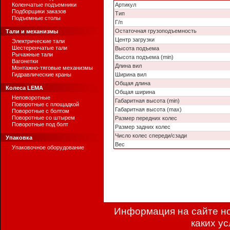
Коленчатые подъемники
Артикул
Подборщики заказов
Тип
Подъемные столы
Г/п
Остаточная грузоподъемность
Тали и механизмы
Центр загрузки
Электрические тали
Шестеренчатые тали
Высота подъема
Рычажные тали
Высота подъема (min)
Вагонетки
Длина вил
Монтажно-тяговые механизмы
Гидравлические краны
Ширина вил
Общая длина
Колеса LEMA
Общая ширина
Неповоротные
Габаритная высота (min)
Поворотные с площадкой
Габаритная высота (max)
Поворотные с болтом
Поворотные со штырем
Размер передних колес
Поворотные под болт
Размер задних колес
Число колес спереди/сзади
Упаковка
Вес
Упаковочное оборудование
Информация на сайте но
каких у