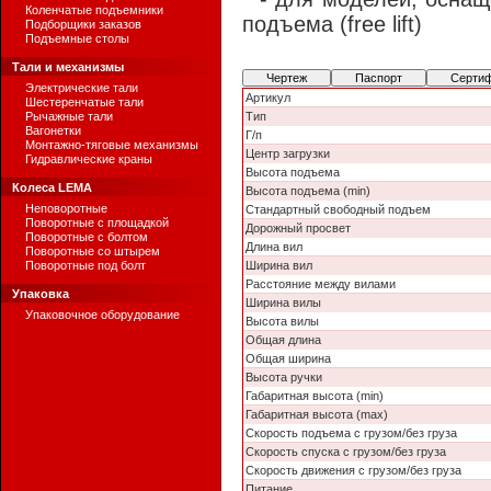
Коленчатые подъемники
подъема (free lift)
Подборщики заказов
Подъемные столы
Тали и механизмы
Чертеж
Паспорт
Серти
Электрические тали
Артикул
Шестеренчатые тали
Рычажные тали
Тип
Вагонетки
Г/п
Монтажно-тяговые механизмы
Центр загрузки
Гидравлические краны
Высота подъема
Колеса LEMA
Высота подъема (min)
Неповоротные
Стандартный свободный подъем
Поворотные с площадкой
Дорожный просвет
Поворотные с болтом
Длина вил
Поворотные со штырем
Поворотные под болт
Ширина вил
Расстояние между вилами
Упаковка
Ширина вилы
Упаковочное оборудование
Высота вилы
Общая длина
Общая ширина
Высота ручки
Габаритная высота (min)
Габаритная высота (max)
Скорость подъема с грузом/без груза
Скорость спуска с грузом/без груза
Скорость движения с грузом/без груза
Питание