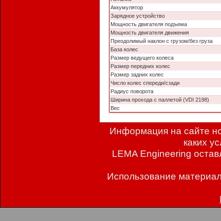
Аккумулятор
Зарядное устройство
Мощность двигателя подъема
Мощность двигателя движения
Преодолимый наклон с грузом/без груза
База колес
Размер ведущего колеса
Размер передних колес
Размер задних колес
Число колес спереди/сзади
Радиус поворота
Ширина прохода с паллетой (VDI 2198)
Вес
Информация на сайте но
каких у
LEMA Engineering остав
Использование материал