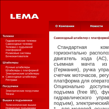
Тележки
Самоходный штабелер с платформо
Гидравлические тележки
Самоходные тележки
Стандартная ком
Тележки с подъемной
платформой
горизонтально распол
Роликовые системы
Бочкокантователи
двигатель хода (АС)
Штабелеры
съемная мачта из
Ручные штабелеры
(Германия), ручка упр
Штабелеры с платформой
Электрические штабелеры
счетчик моточасов, рег
Самоходные штабелеры
платформа для операто
Ричтраки
Опционально доступн
Погрузчики
Электрические погрузчики
подъема (free lift), ф
Тягачи
гидравлического упра
Вышки и подъемники
подъем), электрический
Телескопические вышки
* - для моделей, осна
Ножничные подъемники