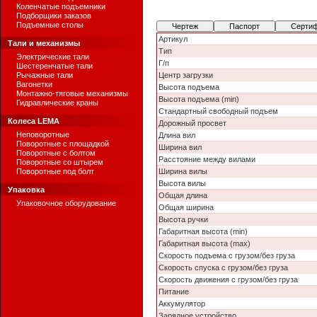
Коленчатые подъемники
Подборщики заказов
Подъемные столы
Чертеж
Паспорт
Серти
Артикул
Тали и механизмы
Тип
Электрические тали
Г/п
Шестеренчатые тали
Рычажные тали
Центр загрузки
Вагонетки
Высота подъема
Монтажно-тяговые механизмы
Высота подъема (min)
Гидравлические краны
Стандартный свободный подъем
Колеса LEMA
Дорожный просвет
Неповоротные
Длина вил
Поворотные с площадкой
Ширина вил
Поворотные с болтом
Расстояние между вилами
Поворотные со штырем
Поворотные под болт
Ширина вилы
Высота вилы
Упаковка
Общая длина
Упаковочное оборудование
Общая ширина
Высота ручки
Габаритная высота (min)
Габаритная высота (max)
Скорость подъема с грузом/без груза
Скорость спуска с грузом/без груза
Скорость движения с грузом/без груза
Питание
Аккумулятор
Зарядное устройство