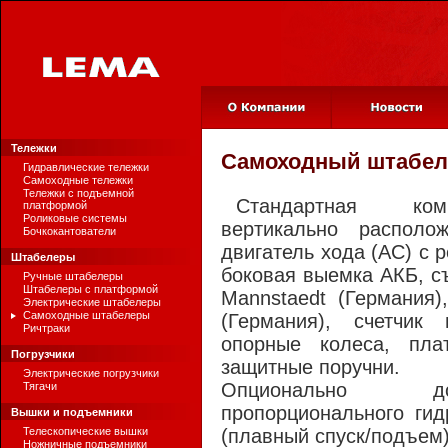
Тележки
Самоходный штабел
Гидравлические тележки
Самоходные тележки
Тележки с подъемной
Стандартная ком
платформой
Роликовые системы
вертикально располо
Бочкокантователи
двигатель хода (АС) с 
Штабелеры
боковая выемка АКБ, с
Ручные штабелеры
Штабелеры с платформой
Mannstaedt (Германия)
Электрические штабелеры
Самоходные штабелеры
(Германия), счетчик 
Ричтраки
опорные колеса, пла
Погрузчики
защитные поручни.
Электрические погрузчики
Опционально до
Тягачи
пропорционального гид
Вышки и подъемники
Телескопические вышки
(плавный спуск/подъем)
Ножничные подъемники