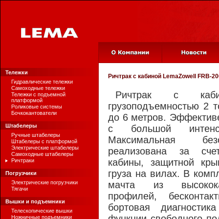
Тележки
Ричтрак с кабиной
LemaZowell FRB-20
Гидравлические тележки
Самоходные тележки
Ричтрак с каб
Тележки с подъемной
платформой
грузоподъемностью 2 
Роликовые системы
Бочкокантователи
до 6 метров. Эффектив
Штабелеры
с большой интенси
Ручные штабелеры
Максимальная без
Штабелеры с платформой
Электрические штабелеры
реализована за сче
Самоходные штабелеры
кабины, защитной кр
Ричтраки
груза на вилах. В ком
Погрузчики
Электрические погрузчики
мачта из высокока
Тягачи
профилей, бесконтак
Вышки и подъемники
бортовая диагностик
Телескопические вышки
функции свободного по
Ножничные подъемники