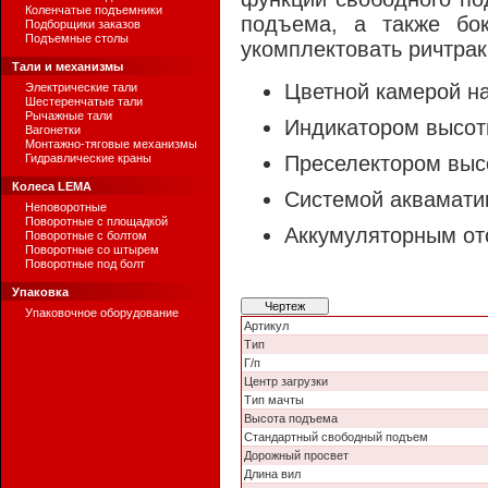
Коленчатые подъемники
подъема, а также бо
Подборщики заказов
Подъемные столы
укомплектовать ричтра
Тали и механизмы
Цветной камерой на
Электрические тали
Шестеренчатые тали
Рычажные тали
Индикатором высот
Вагонетки
Монтажно-тяговые механизмы
Гидравлические краны
Преселектором выс
Колеса LEMA
Системой аквамати
Неповоротные
Поворотные с площадкой
Аккумуляторным от
Поворотные с болтом
Поворотные со штырем
Поворотные под болт
Упаковка
Чертеж
Упаковочное оборудование
Артикул
Тип
Г/п
Центр загрузки
Тип мачты
Высота подъема
Стандартный свободный подъем
Дорожный просвет
Длина вил