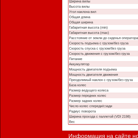
Ширина вилы
Высота вилы
Угол наклона вил
Общая длина
Общая ширина
Габаритная высота (min)
Габаритная высота (max)
Расстояние от земли до сиденья оператора
Скорость подъема с грузом/без груза
Скорость спуска с грузом/без груза
Скорость движения с грузом/без груза
Питание
Аккумулятор
Мощность двигателя подъема
Мощность двигателя движения
Преодолимый наклон с грузом/без груза
База колес
Размер ведущего колеса
Размер передних колес
Размер задних колес
Число колес спереди/сзади
Радиус поворота
Ширина прохода с паллетой (VDI 2198)
Вес
Информация на сайте но