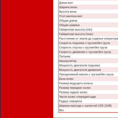
Длина вил
Ширина вилы
Высота вилы
Угол наклона вил
Общая длина
Общая ширина
Габаритная высота (min)
Габаритная высота (max)
Расстояние от земли до сиденья оператора
Скорость подъема с грузом/без груза
Скорость спуска с грузом/без груза
Скорость движения с грузом/без груза
Питание
Аккумулятор
Мощность двигателя подъема
Мощность двигателя движения
Преодолимый наклон с грузом/без груза
База колес
Размер ведущего колеса
Размер передних колес
Размер задних колес
Число колес спереди/сзади
Радиус поворота
Ширина прохода с паллетой (VDI 2198)
Вес