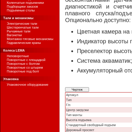
Коленчатые подъемники
диагностикой и счетч
Подборщики заказов
Подъемные столы
плавного спуска/под
Тали и механизмы
Опционально доступно:
Электрические тали
Шестеренчатые тали
Цветная камера на 
Рычажные тали
Вагонетки
Монтажно-тяговые механизмы
Индикатор высоты 
Гидравлические краны
Преселектор высот
Колеса LEMA
Неповоротные
Система акваматик
Поворотные с площадкой
Поворотные с болтом
Поворотные со штырем
Аккумуляторный отс
Поворотные под болт
Упаковка
Упаковочное оборудование
Чертеж
Артикул
Тип
Г/п
Центр загрузки
Тип мачты
Высота подъема
Стандартный свободный подъем
Дорожный просвет