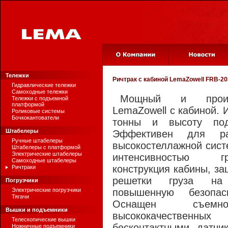
Тележки
Ричтрак с кабиной
LemaZowell FRB-20
Гидравлические тележки
Самоходные тележки
Мощный и произв
Тележки с подъемной
платформой
LemaZowell с кабиной. 
Роликовые системы
Бочкокантователи
тонны и высоту по
Штабелеры
Эффективен для р
Ручные штабелеры
высокостеллажной сист
Штабелеры с платформой
Электрические штабелеры
интенсивностью г
Самоходные штабелеры
конструкция кабины, з
Ричтраки
решетки груза на
Погрузчики
Электрические погрузчики
повышенную безопас
Тягачи
Оснащен съем
Вышки и подъемники
высококачественны
Телескопические вышки
бесконтактными датчи
Ножничные подъемники