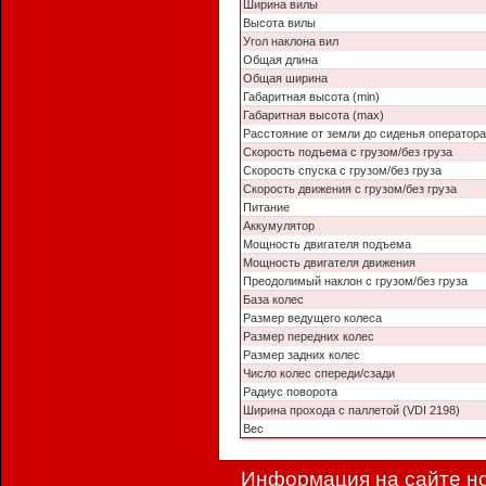
Ширина вилы
Высота вилы
Угол наклона вил
Общая длина
Общая ширина
Габаритная высота (min)
Габаритная высота (max)
Расстояние от земли до сиденья оператора
Скорость подъема с грузом/без груза
Скорость спуска с грузом/без груза
Скорость движения с грузом/без груза
Питание
Аккумулятор
Мощность двигателя подъема
Мощность двигателя движения
Преодолимый наклон с грузом/без груза
База колес
Размер ведущего колеса
Размер передних колес
Размер задних колес
Число колес спереди/сзади
Радиус поворота
Ширина прохода с паллетой (VDI 2198)
Вес
Информация на сайте но