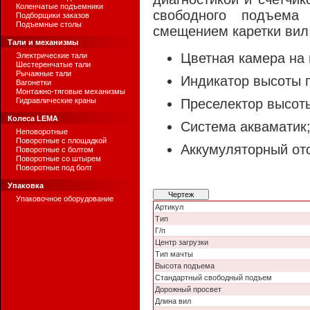
Коленчатые подъемники
свободного подъема
Подборщики заказов
Подъемные столы
смещением каретки вил
Тали и механизмы
Цветная камера на 
Электрические тали
Шестеренчатые тали
Рычажные тали
Индикатор высоты 
Вагонетки
Монтажно-тяговые механизмы
Гидравлические краны
Преселектор высот
Колеса LEMA
Система акваматик
Неповоротные
Поворотные с площадкой
Аккумуляторный отс
Поворотные с болтом
Поворотные со штырем
Поворотные под болт
Упаковка
Чертеж
Упаковочное оборудование
Артикул
Тип
Г/п
Центр загрузки
Тип мачты
Высота подъема
Стандартный свободный подъем
Дорожный просвет
Длина вил