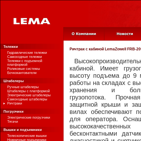
Тележки
Ричтрак с кабиной
LemaZowell FRB-20
Гидравлические тележки
Самоходные тележки
Высокопроизводительн
Тележки с подъемной
платформой
кабиной. Имеет груз
Роликовые системы
Бочкокантователи
высоту подъема до 9 
Штабелеры
работы на складах с в
Ручные штабелеры
хранения и боль
Штабелеры с платформой
Электрические штабелеры
грузопотока. Прочна
Самоходные штабелеры
защитной крыши и защ
Ричтраки
вилах обеспечивают п
Погрузчики
Электрические погрузчики
для оператора. Осна
Тягачи
высококачественны
Вышки и подъемники
бесконтактными датчи
Телескопические вышки
диагностикой и счетчи
Ножничные подъемники