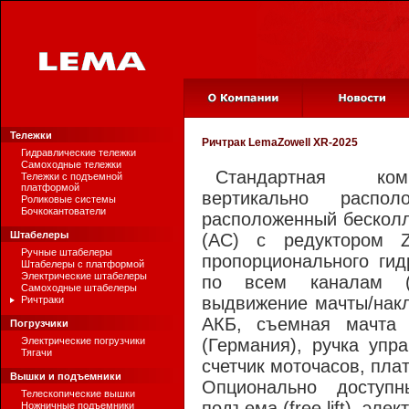
Тележки
Ричтрак
LemaZowell XR-2025
Гидравлические тележки
Самоходные тележки
Стандартная ком
Тележки с подъемной
платформой
вертикально распол
Роликовые системы
Бочкокантователи
расположенный бесколл
Штабелеры
(АС) с редуктором Z
Ручные штабелеры
пропорционального гид
Штабелеры с платформой
Электрические штабелеры
по всем каналам (п
Самоходные штабелеры
выдвижение мачты/накл
Ричтраки
АКБ, съемная мачта 
Погрузчики
Электрические погрузчики
(Германия), ручка упр
Тягачи
счетчик моточасов, пла
Вышки и подъемники
Опционально доступн
Телескопические вышки
подъема (free lift), эле
Ножничные подъемники