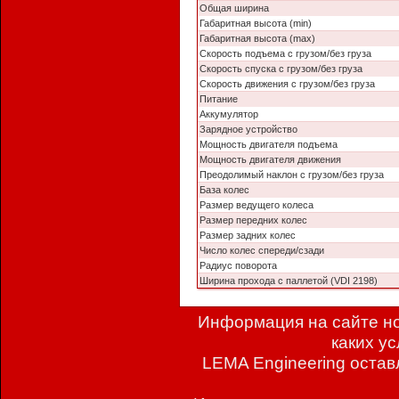
Общая ширина
Габаритная высота (min)
Габаритная высота (max)
Скорость подъема с грузом/без груза
Скорость спуска с грузом/без груза
Скорость движения с грузом/без груза
Питание
Аккумулятор
Зарядное устройство
Мощность двигателя подъема
Мощность двигателя движения
Преодолимый наклон с грузом/без груза
База колес
Размер ведущего колеса
Размер передних колес
Размер задних колес
Число колес спереди/сзади
Радиус поворота
Ширина прохода с паллетой (VDI 2198)
Информация на сайте но
каких у
LEMA Engineering остав