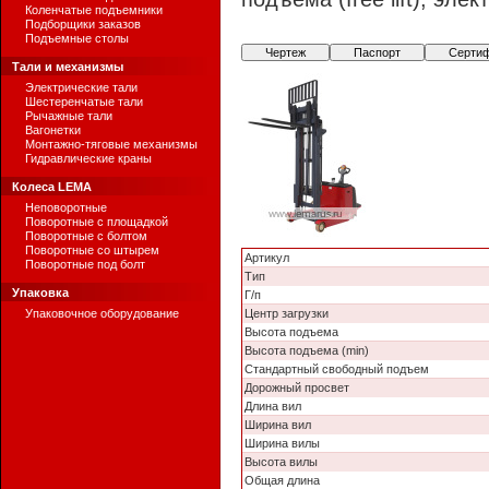
Коленчатые подъемники
Подборщики заказов
Подъемные столы
Чертеж
Паспорт
Серти
Тали и механизмы
Электрические тали
Шестеренчатые тали
Рычажные тали
Вагонетки
Монтажно-тяговые механизмы
Гидравлические краны
Колеса LEMA
Неповоротные
Поворотные с площадкой
Поворотные с болтом
Поворотные со штырем
Артикул
Поворотные под болт
Тип
Упаковка
Г/п
Упаковочное оборудование
Центр загрузки
Высота подъема
Высота подъема (min)
Стандартный свободный подъем
Дорожный просвет
Длина вил
Ширина вил
Ширина вилы
Высота вилы
Общая длина