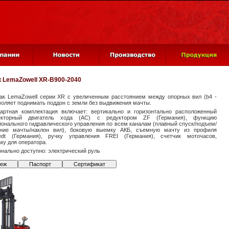
к
LemaZowell XR-B900-2040
ак LemaZowell серии XR с увеличенным расстоянием между опорных вил (b4 -
воляет поднимать поддон с земли без выдвижения мачты.
артная комплектация включает: вертикально и горизонтально расположенный
лекторный двигатель хода (АС) с редуктором ZF (Германия), функцию
онального гидравлического управления по всем каналам (плавный спуск/подъем/
ние мачты/наклон вил), боковую выемку АКБ, съемную мачту из профиля
edt (Германия), ручку управления FREI (Германия), счетчик моточасов,
у для оператора.
нально доступно: электрический руль
теж
Паспорт
Сертификат