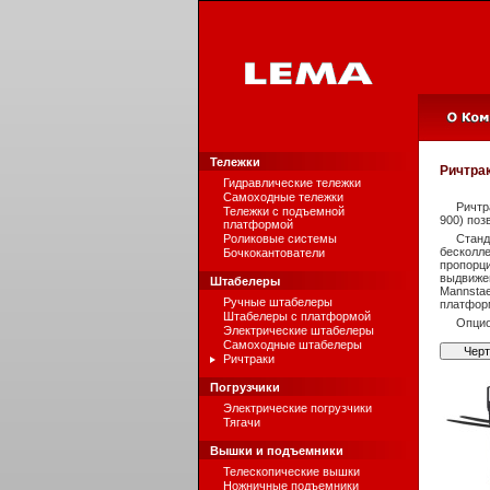
Тележки
Ричтра
Гидравлические тележки
Самоходные тележки
Ричтр
Тележки с подъемной
900) поз
платформой
Роликовые системы
Станд
бескол
Бочкокантователи
пропорци
выдвиже
Штабелеры
Mannsta
Ручные штабелеры
платформ
Штабелеры с платформой
Опцио
Электрические штабелеры
Самоходные штабелеры
Чер
Ричтраки
Погрузчики
Электрические погрузчики
Тягачи
Вышки и подъемники
Телескопические вышки
Ножничные подъемники