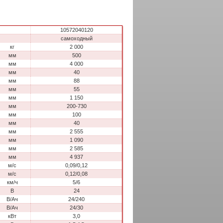
10572040120
самоходный
кг
2 000
мм
500
мм
4 000
мм
40
мм
88
мм
55
мм
1 150
мм
200-730
мм
100
мм
40
мм
2 555
мм
1 090
мм
2 585
мм
4 937
м/с
0,09/0,12
м/с
0,12/0,08
км/ч
5/6
В
24
В/Ач
24/240
В/Ач
24/30
кВт
3,0