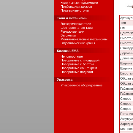
Коленчатые подъемники
Подборщики заказов
Подъемные столы
Артикул
Тали и механизмы
Тип
Электрические тали
Шестеренчатые тали
Г/п
Рычажные тали
Центр з
Вагонетки
Высота 
Монтажно-тяговые механизмы
Гидравлические краны
Высота 
Стандар
Колеса LEMA
Дорожны
Неповоротные
Длина в
Поворотные с площадкой
Ширина 
Поворотные с болтом
Поворотные со штырем
Ширина
Поворотные под болт
Высота 
Общая 
Упаковка
Общая 
Упаковочное оборудование
Габарит
Габарит
Скорост
Скорост
Скорост
Питание
Аккумул
Зарядно
Мощност