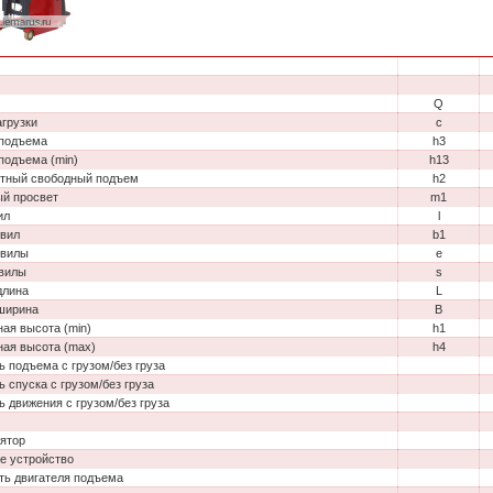
Q
агрузки
c
подъема
h3
подъема (min)
h13
тный свободный подъем
h2
й просвет
m1
ил
l
вил
b1
 вилы
e
вилы
s
длина
L
ширина
B
ная высота (min)
h1
ная высота (max)
h4
ь подъема с грузом/без груза
ь спуска с грузом/без груза
ь движения с грузом/без груза
ятор
е устройство
ь двигателя подъема