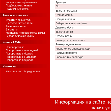
Коленчатые подъемники
Артикул
Подборщики заказов
Г/п
Подъемные столы
Высота подъема
Общая длина
Тали и механизмы
Общая ширина
Электрические тали
Шестеренчатые тали
Габаритная высота (min)
Рычажные тали
Диаметр бочки
Вагонетки
Высота бочки
Монтажно-тяговые механизмы
Гидравлические краны
Объем бочки
Размер передних колес
Колеса LEMA
Размер задних колес
Неповоротные
Число колес спереди/сзади
Поворотные с площадкой
Радиус поворота
Поворотные с болтом
Поворотные со штырем
Рабочая температура
Поворотные под болт
Упаковка
Упаковочное оборудование
Информация на сайте но
каких у