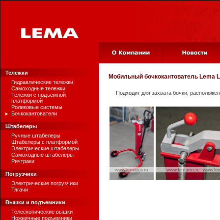
Тележки
Мобильный бочкокантователь
Lema 
Гидравлические тележки
Самоходные тележки
Подходит для захвата бочки, расположе
Тележки с подъемной
платформой
Роликовые системы
Бочкокантователи
Штабелеры
Ручные штабелеры
Штабелеры с платформой
Электрические штабелеры
Самоходные штабелеры
Ричтраки
Погрузчики
Электрические погрузчики
Тягачи
Вышки и подъемники
Телескопические вышки
Ножничные подъемники