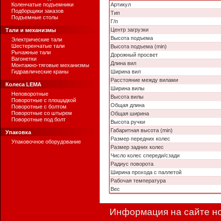
Коленчатые подъемники
Артикул
Подборщики заказов
Тип
Подъемные столы
Г/п
Центр загрузки
Тали и механизмы
Высота подъема
Электрические тали
Шестеренчатые тали
Высота подъема (min)
Рычажные тали
Дорожный просвет
Вагонетки
Длина вил
Монтажно-тяговые механизмы
Гидравлические краны
Ширина вил
Расстояние между вилами
Колеса LEMA
Ширина вилы
Неповоротные
Высота вилы
Поворотные с площадкой
Общая длина
Поворотные с болтом
Поворотные со штырем
Общая ширина
Поворотные под болт
Высота ручки
Габаритная высота (min)
Упаковка
Размер передних колес
Упаковочное оборудование
Размер задних колес
Число колес спереди/сзади
Радиус поворота
Ширина прохода с паллетой
Рабочая температура
Вес
Информация на сайте но