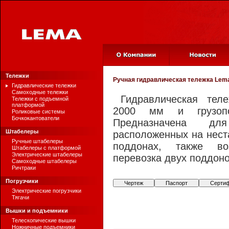
Тележки
Ручная гидравлическая тележка
Lema
Гидравлические тележки
Самоходные тележки
Гидравлическая тел
Тележки с подъемной
платформой
2000 мм и грузопо
Роликовые системы
Бочкокантователи
Предназначена дл
Штабелеры
расположенных на нес
Ручные штабелеры
поддонах, также во
Штабелеры с платформой
Электрические штабелеры
перевозка двух поддоно
Самоходные штабелеры
Ричтраки
Погрузчики
Чертеж
Паспорт
Серти
Электрические погрузчики
Тягачи
Вышки и подъемники
Телескопические вышки
Ножничные подъемники