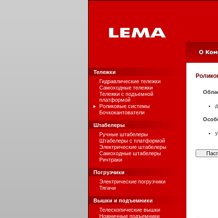
Тележки
Ролико
Гидравлические тележки
Самоходные тележки
Обла
Тележки с подъемной
платформой
д
Роликовые системы
Бочкокантователи
Особ
Штабелеры
у
Ручные штабелеры
Штабелеры с платформой
Электрические штабелеры
Самоходные штабелеры
Пас
Ричтраки
Погрузчики
Электрические погрузчики
Тягачи
Вышки и подъемники
Телескопические вышки
Ножничные подъемники