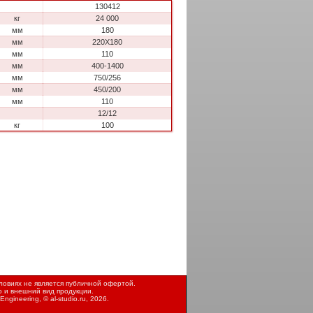
130412
кг
24 000
мм
180
мм
220X180
мм
110
мм
400-1400
мм
750/256
мм
450/200
мм
110
12/12
кг
100
овиях не является публичной офертой.
ю и внешний вид продукции.
Engineering, ©
al-studio.ru
, 2026.