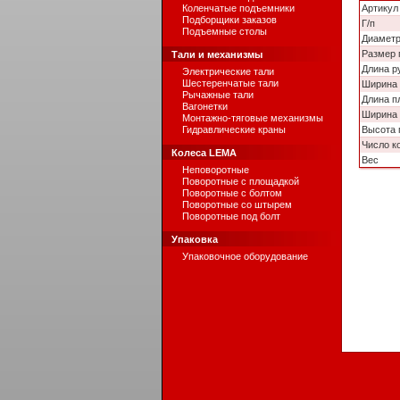
Коленчатые подъемники
Артикул
Подборщики заказов
Г/п
Подъемные столы
Диаметр
Размер 
Тали и механизмы
Длина р
Электрические тали
Шестеренчатые тали
Ширина 
Рычажные тали
Длина п
Вагонетки
Ширина
Монтажно-тяговые механизмы
Гидравлические краны
Высота 
Число к
Колеса LEMA
Вес
Неповоротные
Поворотные с площадкой
Поворотные с болтом
Поворотные со штырем
Поворотные под болт
Упаковка
Упаковочное оборудование