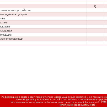
Q
 поворотного устройства
площадки пов. устр-ва
учки
штанг
лощадки
 площадки
площадки
олес спереди/сзади
Информация на сайте носит исключительно информационный характер и ни при каких усл
LEMA Engineering оставляет за собой право вносить изменения в конструкци
Использование материалов сайта возможно только со ссылкой
lemarus.ru
© LEMA 
Политика конфиденциальности
.