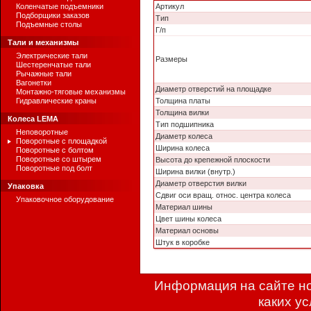
Коленчатые подъемники
Артикул
Подборщики заказов
Тип
Подъемные столы
Г/п
Тали и механизмы
Электрические тали
Размеры
Шестеренчатые тали
Рычажные тали
Вагонетки
Диаметр отверстий на площадке
Монтажно-тяговые механизмы
Гидравлические краны
Толщина платы
Толщина вилки
Колеса LEMA
Тип подшипника
Неповоротные
Диаметр колеса
Поворотные с площадкой
Ширина колеса
Поворотные с болтом
Поворотные со штырем
Высота до крепежной плоскости
Поворотные под болт
Ширина вилки (внутр.)
Диаметр отверстия вилки
Упаковка
Сдвиг оси вращ. относ. центра колеса
Упаковочное оборудование
Материал шины
Цвет шины колеса
Материал основы
Штук в коробке
Информация на сайте но
каких у