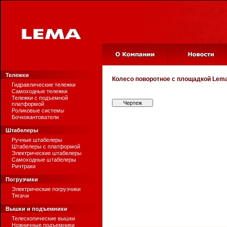
Тележки
Колесо поворотное с площадкой
Lema
Гидравлические тележки
Самоходные тележки
Тележки с подъемной
Чертеж
платформой
Роликовые системы
Бочкокантователи
Штабелеры
Ручные штабелеры
Штабелеры с платформой
Электрические штабелеры
Самоходные штабелеры
Ричтраки
Погрузчики
Электрические погрузчики
Тягачи
Вышки и подъемники
Телескопические вышки
Ножничные подъемники