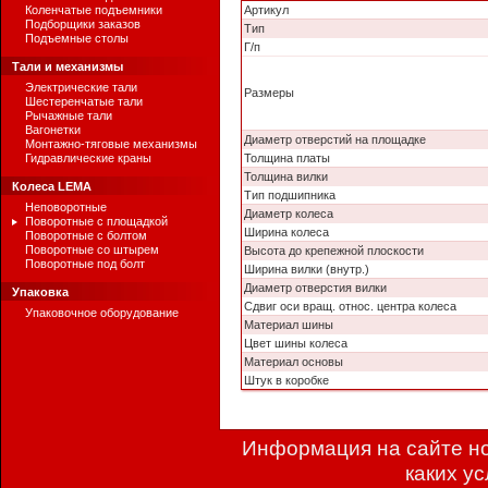
Коленчатые подъемники
Артикул
Подборщики заказов
Тип
Подъемные столы
Г/п
Тали и механизмы
Электрические тали
Размеры
Шестеренчатые тали
Рычажные тали
Вагонетки
Диаметр отверстий на площадке
Монтажно-тяговые механизмы
Гидравлические краны
Толщина платы
Толщина вилки
Колеса LEMA
Тип подшипника
Неповоротные
Диаметр колеса
Поворотные с площадкой
Ширина колеса
Поворотные с болтом
Поворотные со штырем
Высота до крепежной плоскости
Поворотные под болт
Ширина вилки (внутр.)
Диаметр отверстия вилки
Упаковка
Сдвиг оси вращ. относ. центра колеса
Упаковочное оборудование
Материал шины
Цвет шины колеса
Материал основы
Штук в коробке
Информация на сайте но
каких у