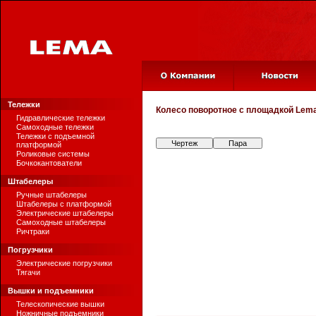
Тележки
Колесо поворотное с площадкой
Lema
Гидравлические тележки
Самоходные тележки
Тележки с подъемной
Чертеж
Пара
платформой
Роликовые системы
Бочкокантователи
Штабелеры
Ручные штабелеры
Штабелеры с платформой
Электрические штабелеры
Самоходные штабелеры
Ричтраки
Погрузчики
Электрические погрузчики
Тягачи
Вышки и подъемники
Телескопические вышки
Ножничные подъемники