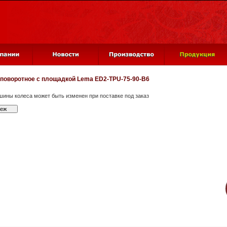
 поворотное с площадкой
Lema ED2-TPU-75-90-B6
шины колеса может быть изменен при поставке под заказ
теж