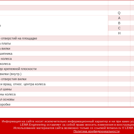
Q
A
B
ы
C
H
 отверстий на площадке
 платы
 вилки
шипника
 колеса
колеса
до крепежной плоскости
вилки (внутр.)
 отверстия вилки
си вращ. относ. центра колеса
ал шины
ны колеса
л основы
коробке
Информация на сайте носит исключительно информационный характер и ни при каких усл
LEMA Engineering оставляет за собой право вносить изменения в конструкци
Использование материалов сайта возможно только со ссылкой
lemarus.ru
© LEMA 
Политика конфиденциальности
.