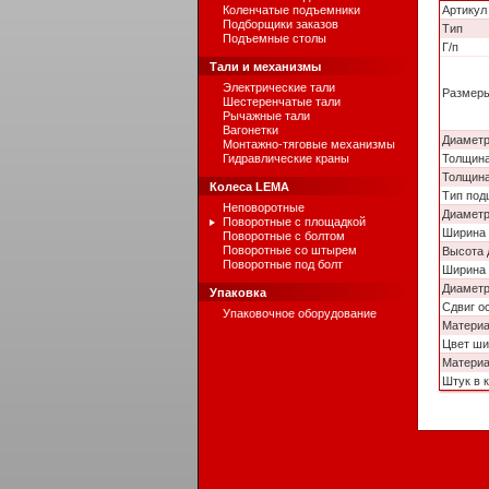
Коленчатые подъемники
Артикул
Подборщики заказов
Тип
Подъемные столы
Г/п
Тали и механизмы
Электрические тали
Размер
Шестеренчатые тали
Рычажные тали
Вагонетки
Диаметр
Монтажно-тяговые механизмы
Гидравлические краны
Толщина
Толщина
Колеса LEMA
Тип под
Неповоротные
Диаметр
Поворотные с площадкой
Ширина 
Поворотные с болтом
Поворотные со штырем
Высота 
Поворотные под болт
Ширина 
Диаметр
Упаковка
Сдвиг о
Упаковочное оборудование
Матери
Цвет ши
Материа
Штук в 