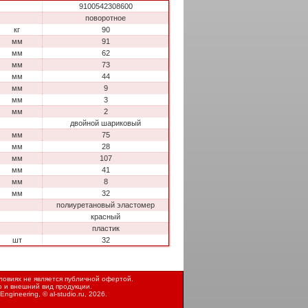
9100542308600
поворотное
кг
90
мм
91
мм
62
мм
73
мм
44
мм
9
мм
3
мм
2
двойной шариковый
мм
75
мм
28
мм
107
мм
41
мм
8
мм
32
полиуретановый эластомер
красный
пластик
шт
32
овиях не является публичной офертой.
ю и внешний вид продукции.
Engineering, ©
al-studio.ru
, 2026.