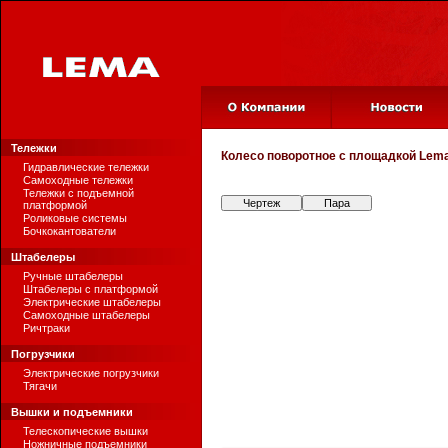
Тележки
Колесо поворотное с площадкой
Lema
Гидравлические тележки
Самоходные тележки
Тележки с подъемной
Чертеж
Пара
платформой
Роликовые системы
Бочкокантователи
Штабелеры
Ручные штабелеры
Штабелеры с платформой
Электрические штабелеры
Самоходные штабелеры
Ричтраки
Погрузчики
Электрические погрузчики
Тягачи
Вышки и подъемники
Телескопические вышки
Ножничные подъемники