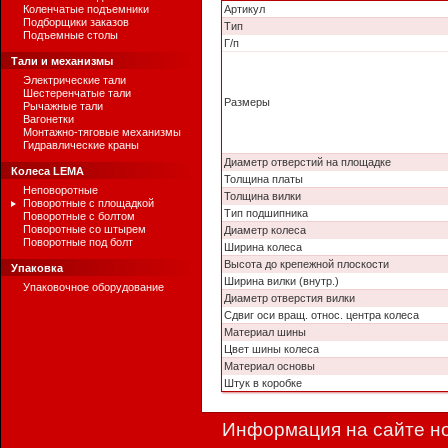
Коленчатые подъемники
Артикул
Подборщики заказов
Тип
Подъемные столы
Г/п
Тали и механизмы
Электрические тали
Шестеренчатые тали
Размеры
Рычажные тали
Вагонетки
Монтажно-тяговые механизмы
Гидравлические краны
Диаметр отверстий на площадке
Колеса LEMA
Толщина платы
Неповоротные
Толщина вилки
Поворотные с площадкой
Тип подшипника
Поворотные с болтом
Поворотные со штырем
Диаметр колеса
Поворотные под болт
Ширина колеса
Высота до крепежной плоскости
Упаковка
Ширина вилки (внутр.)
Упаковочное оборудование
Диаметр отверстия вилки
Сдвиг оси вращ. относ. центра колеса
Материал шины
Цвет шины колеса
Материал основы
Штук в коробке
Информация на сайте но