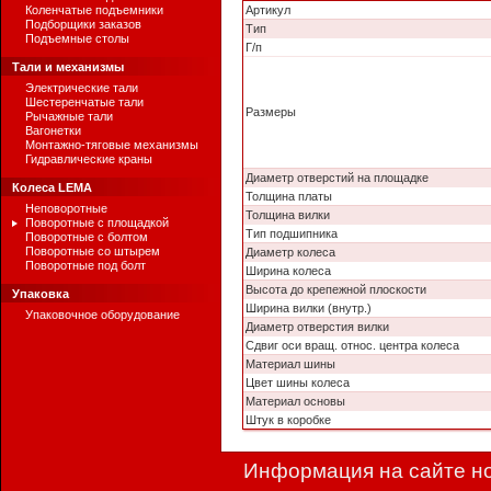
Коленчатые подъемники
Артикул
Подборщики заказов
Тип
Подъемные столы
Г/п
Тали и механизмы
Электрические тали
Шестеренчатые тали
Размеры
Рычажные тали
Вагонетки
Монтажно-тяговые механизмы
Гидравлические краны
Диаметр отверстий на площадке
Колеса LEMA
Толщина платы
Неповоротные
Толщина вилки
Поворотные с площадкой
Тип подшипника
Поворотные с болтом
Поворотные со штырем
Диаметр колеса
Поворотные под болт
Ширина колеса
Высота до крепежной плоскости
Упаковка
Ширина вилки (внутр.)
Упаковочное оборудование
Диаметр отверстия вилки
Сдвиг оси вращ. относ. центра колеса
Материал шины
Цвет шины колеса
Материал основы
Штук в коробке
Информация на сайте но