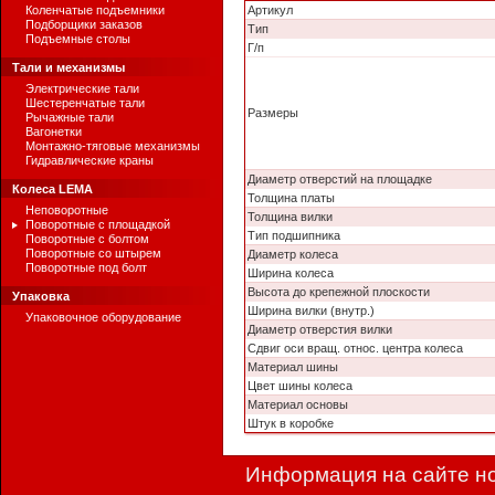
Коленчатые подъемники
Артикул
Подборщики заказов
Тип
Подъемные столы
Г/п
Тали и механизмы
Электрические тали
Шестеренчатые тали
Размеры
Рычажные тали
Вагонетки
Монтажно-тяговые механизмы
Гидравлические краны
Диаметр отверстий на площадке
Колеса LEMA
Толщина платы
Неповоротные
Толщина вилки
Поворотные с площадкой
Тип подшипника
Поворотные с болтом
Поворотные со штырем
Диаметр колеса
Поворотные под болт
Ширина колеса
Высота до крепежной плоскости
Упаковка
Ширина вилки (внутр.)
Упаковочное оборудование
Диаметр отверстия вилки
Сдвиг оси вращ. относ. центра колеса
Материал шины
Цвет шины колеса
Материал основы
Штук в коробке
Информация на сайте но