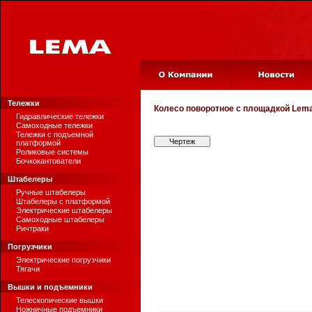
Тележки
Колесо поворотное с площадкой
Lema
Гидравлические тележки
Самоходные тележки
Тележки с подъемной
Чертеж
платформой
Роликовые системы
Бочкокантователи
Штабелеры
Ручные штабелеры
Штабелеры с платформой
Электрические штабелеры
Самоходные штабелеры
Ричтраки
Погрузчики
Электрические погрузчики
Тягачи
Вышки и подъемники
Телескопические вышки
Ножничные подъемники