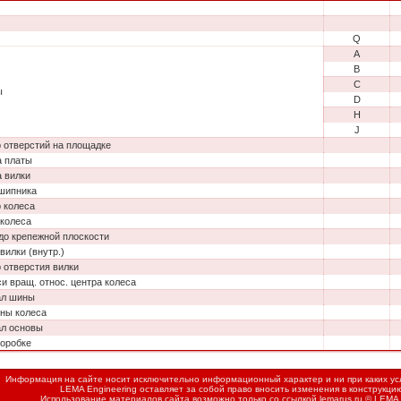
Q
A
B
C
ы
D
H
J
 отверстий на площадке
 платы
 вилки
шипника
 колеса
колеса
до крепежной плоскости
вилки (внутр.)
 отверстия вилки
си вращ. относ. центра колеса
ал шины
ны колеса
л основы
коробке
Информация на сайте носит исключительно информационный характер и ни при каких усл
LEMA Engineering оставляет за собой право вносить изменения в конструкци
Использование материалов сайта возможно только со ссылкой
lemarus.ru
© LEMA 