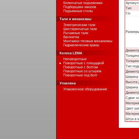
Коленчатые подъемники
Артикул
Подборщики заказов
Тип
Подъемные столы
Г/п
Тали и механизмы
Электрические тали
Шестеренчатые тали
Размер
Рычажные тали
Вагонетки
Монтажно-тяговые механизмы
Гидравлические краны
Диаметр
Колеса LEMA
Толщина
Неповоротные
Толщина
Поворотные с площадкой
Тип под
Поворотные с болтом
Поворотные со штырем
Диаметр
Поворотные под болт
Ширина 
Высота 
Упаковка
Ширина 
Упаковочное оборудование
Диаметр
Сдвиг о
Матери
Цвет ши
Материа
Штук в 