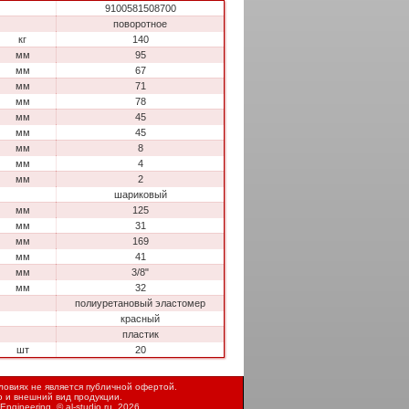
9100581508700
поворотное
кг
140
мм
95
мм
67
мм
71
мм
78
мм
45
мм
45
мм
8
мм
4
мм
2
шариковый
мм
125
мм
31
мм
169
мм
41
мм
3/8"
мм
32
полиуретановый эластомер
красный
пластик
шт
20
овиях не является публичной офертой.
ю и внешний вид продукции.
Engineering, ©
al-studio.ru
, 2026.