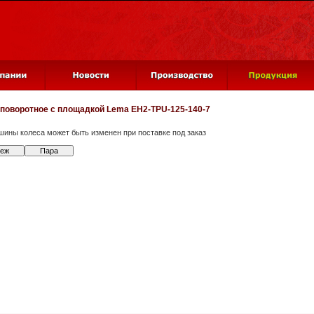
 поворотное с площадкой
Lema EH2-TPU-125-140-7
шины колеса может быть изменен при поставке под заказ
теж
Пара