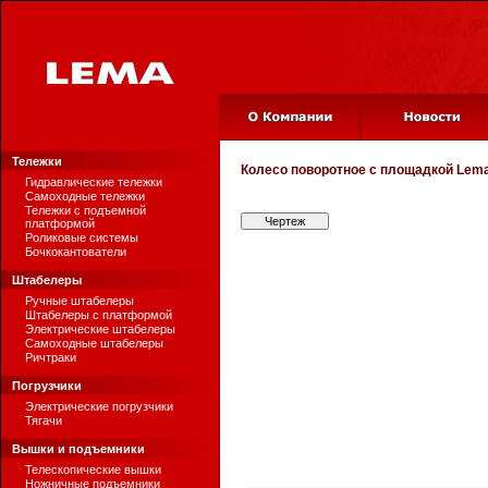
Тележки
Колесо поворотное с площадкой
Lema
Гидравлические тележки
Самоходные тележки
Тележки с подъемной
Чертеж
платформой
Роликовые системы
Бочкокантователи
Штабелеры
Ручные штабелеры
Штабелеры с платформой
Электрические штабелеры
Самоходные штабелеры
Ричтраки
Погрузчики
Электрические погрузчики
Тягачи
Вышки и подъемники
Телескопические вышки
Ножничные подъемники