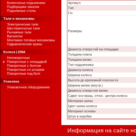
Коленчатые подъемники
Артикул
Подборщики заказов
Тип
Подъемные столы
Г/п
Тали и механизмы
Электрические тали
Шестеренчатые тали
Размеры
Рычажные тали
Вагонетки
Монтажно-тяговые механизмы
Гидравлические краны
Диаметр отверстий на площадке
Колеса LEMA
Толщина платы
Неповоротные
Толщина вилки
Поворотные с площадкой
Тип подшипника
Поворотные с болтом
Поворотные со штырем
Диаметр колеса
Поворотные под болт
Ширина колеса
Высота до крепежной плоскости
Упаковка
Ширина вилки (внутр.)
Упаковочное оборудование
Диаметр отверстия вилки
Сдвиг оси вращ. относ. центра колеса
Материал шины
Цвет шины колеса
Материал основы
Штук в коробке
Информация на сайте но