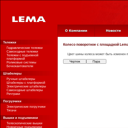
Тележки
Колесо поворотное с площадкой
Lema
Гидравлические тележки
Самоходные тележки
Цвет шины колеса может быть изменен п
Тележки с подъемной
платформой
Чертеж
Пара
Роликовые системы
Бочкокантователи
Штабелеры
Ручные штабелеры
Штабелеры с платформой
Электрические штабелеры
Самоходные штабелеры
Ричтраки
Погрузчики
Электрические погрузчики
Тягачи
Вышки и подъемники
Телескопические вышки
Ножничные подъемники