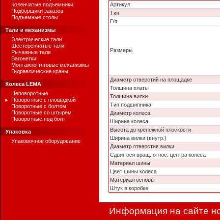
Коленчатые подъемники
Артикул
Подборщики заказов
Тип
Подъемные столы
Г/п
Тали и механизмы
Электрические тали
Шестеренчатые тали
Размеры
Рычажные тали
Вагонетки
Монтажно-тяговые механизмы
Гидравлические краны
Диаметр отверстий на площадке
Колеса LEMA
Толщина платы
Неповоротные
Толщина вилки
Поворотные с площадкой
Тип подшипника
Поворотные с болтом
Поворотные со штырем
Диаметр колеса
Поворотные под болт
Ширина колеса
Высота до крепежной плоскости
Упаковка
Ширина вилки (внутр.)
Упаковочное оборудование
Диаметр отверстия вилки
Сдвиг оси вращ. относ. центра колеса
Материал шины
Цвет шины колеса
Материал основы
Штук в коробке
Информация на сайте но