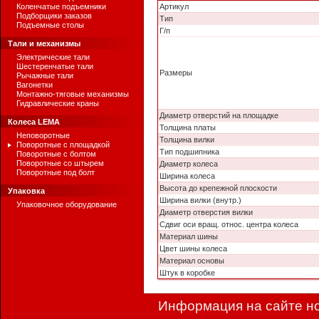
Коленчатые подъемники
Артикул
Подборщики заказов
Тип
Подъемные столы
Г/п
Тали и механизмы
Электрические тали
Шестеренчатые тали
Размеры
Рычажные тали
Вагонетки
Монтажно-тяговые механизмы
Гидравлические краны
Диаметр отверстий на площадке
Колеса LEMA
Толщина платы
Неповоротные
Толщина вилки
Поворотные с площадкой
Тип подшипника
Поворотные с болтом
Поворотные со штырем
Диаметр колеса
Поворотные под болт
Ширина колеса
Высота до крепежной плоскости
Упаковка
Ширина вилки (внутр.)
Упаковочное оборудование
Диаметр отверстия вилки
Сдвиг оси вращ. относ. центра колеса
Материал шины
Цвет шины колеса
Материал основы
Штук в коробке
Информация на сайте но