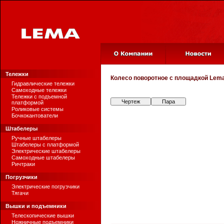
Тележки
Колесо поворотное с площадкой
Lema
Гидравлические тележки
Самоходные тележки
Тележки с подъемной
Чертеж
Пара
платформой
Роликовые системы
Бочкокантователи
Штабелеры
Ручные штабелеры
Штабелеры с платформой
Электрические штабелеры
Самоходные штабелеры
Ричтраки
Погрузчики
Электрические погрузчики
Тягачи
Вышки и подъемники
Телескопические вышки
Ножничные подъемники