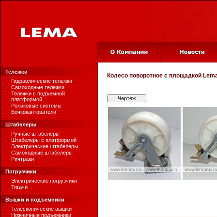
Тележки
Колесо поворотное с площадкой
Lema
Гидравлические тележки
Самоходные тележки
Тележки с подъемной
Чертеж
платформой
Роликовые системы
Бочкокантователи
Штабелеры
Ручные штабелеры
Штабелеры с платформой
Электрические штабелеры
Самоходные штабелеры
Ричтраки
Погрузчики
Электрические погрузчики
Тягачи
Вышки и подъемники
Телескопические вышки
Ножничные подъемники