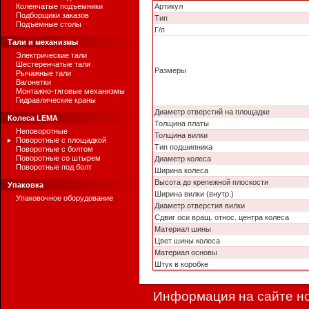
Коленчатые подъемники
Артикул
Подборщики заказов
Тип
Подъемные столы
Г/п
Тали и механизмы
Электрические тали
Шестеренчатые тали
Размеры
Рычажные тали
Вагонетки
Монтажно-тяговые механизмы
Гидравлические краны
Диаметр отверстий на площадке
Колеса LEMA
Толщина платы
Неповоротные
Толщина вилки
Поворотные с площадкой
Тип подшипника
Поворотные с болтом
Поворотные со штырем
Диаметр колеса
Поворотные под болт
Ширина колеса
Высота до крепежной плоскости
Упаковка
Ширина вилки (внутр.)
Упаковочное оборудование
Диаметр отверстия вилки
Сдвиг оси вращ. относ. центра колеса
Материал шины
Цвет шины колеса
Материал основы
Штук в коробке
Информация на сайте но