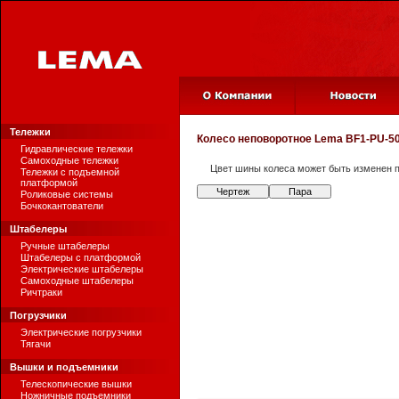
Тележки
Колесо неповоротное
Lema BF1-PU-50
Гидравлические тележки
Самоходные тележки
Цвет шины колеса может быть изменен п
Тележки с подъемной
платформой
Чертеж
Пара
Роликовые системы
Бочкокантователи
Штабелеры
Ручные штабелеры
Штабелеры с платформой
Электрические штабелеры
Самоходные штабелеры
Ричтраки
Погрузчики
Электрические погрузчики
Тягачи
Вышки и подъемники
Телескопические вышки
Ножничные подъемники