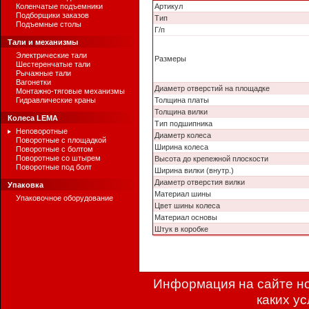
Коленчатые подъемники
Артикул
Подборщики заказов
Тип
Подъемные столы
Г/п
Тали и механизмы
Электрические тали
Размеры
Шестеренчатые тали
Рычажные тали
Вагонетки
Диаметр отверстий на площадке
Монтажно-тяговые механизмы
Гидравлические краны
Толщина платы
Толщина вилки
Колеса LEMA
Тип подшипника
Неповоротные
Диаметр колеса
Поворотные с площадкой
Ширина колеса
Поворотные с болтом
Поворотные со штырем
Высота до крепежной плоскости
Поворотные под болт
Ширина вилки (внутр.)
Диаметр отверстия вилки
Упаковка
Материал шины
Упаковочное оборудование
Цвет шины колеса
Материал основы
Штук в коробке
Информация на сайте но
каких у