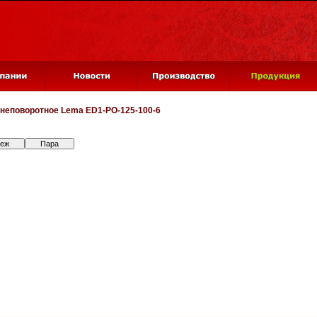
 неповоротное
Lema ED1-PO-125-100-6
теж
Пара