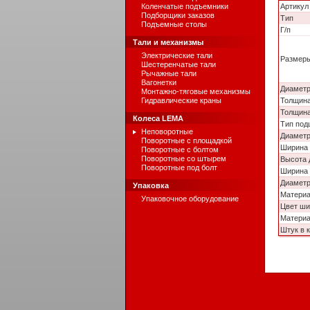
Коленчатые подъемники
Артикул
Подборщики заказов
Тип
Подъемные столы
Г/п
Тали и механизмы
Электрические тали
Размер
Шестеренчатые тали
Рычажные тали
Вагонетки
Диаметр
Монтажно-тяговые механизмы
Гидравлические краны
Толщина
Толщина
Колеса LEMA
Тип под
Неповоротные
Диаметр
Поворотные с площадкой
Ширина 
Поворотные с болтом
Поворотные со штырем
Высота 
Поворотные под болт
Ширина 
Диаметр
Упаковка
Матери
Упаковочное оборудование
Цвет ши
Материа
Штук в 