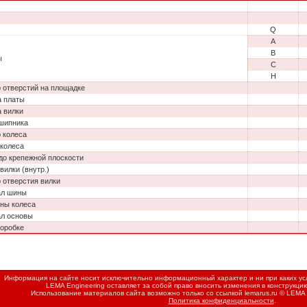
Q
A
B
ы
C
H
 отверстий на площадке
 платы
 вилки
шипника
 колеса
колеса
до крепежной плоскости
вилки (внутр.)
 отверстия вилки
ал шины
ны колеса
л основы
коробке
Информация на сайте носит исключительно информационный характер и ни при каких усл
LEMA Engineering оставляет за собой право вносить изменения в конструкци
Использование материалов сайта возможно только со ссылкой
lemarus.ru
© LEMA 
Политика конфиденциальности
.