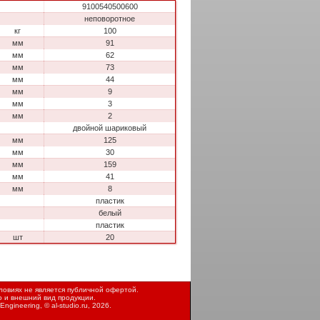
9100540500600
неповоротное
кг
100
мм
91
мм
62
мм
73
мм
44
мм
9
мм
3
мм
2
двойной шариковый
мм
125
мм
30
мм
159
мм
41
мм
8
пластик
белый
пластик
шт
20
овиях не является публичной офертой.
ю и внешний вид продукции.
Engineering, ©
al-studio.ru
, 2026.