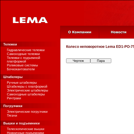
Тележки
Колесо неповоротное
Lema ED1-PO-75
Гидравлические тележки
Самоходные тележки
Тележки с подъемной
Чертеж
Пара
платформой
Роликовые системы
Бочкокантователи
Штабелеры
Ручные штабелеры
Штабелеры с платформой
Электрические штабелеры
Самоходные штабелеры
Ричтраки
Погрузчики
Электрические погрузчики
Тягачи
Вышки и подъемники
Телескопические вышки
Ножничные подъемники