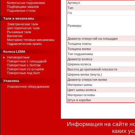
Коленчатые подъемники
Артикул
Подборщики заказов
Тип
Подъемные столы
Г/п
Тали и механизмы
Электрические тали
Размеры
Шестеренчатые тали
Рычажные тали
Вагонетки
Диаметр отверстий на площадке
Монтажно-тяговые механизмы
Гидравлические краны
Толщина платы
Толщина вилки
Колеса LEMA
Тип подшипника
Неповоротные
Диаметр колеса
Поворотные с площадкой
Ширина колеса
Поворотные с болтом
Поворотные со штырем
Высота до крепежной плоскости
Поворотные под болт
Ширина вилки (внутр.)
Диаметр отверстия вилки
Упаковка
Материал шины
Упаковочное оборудование
Цвет шины колеса
Материал основы
Штук в коробке
Информация на сайте но
каких у