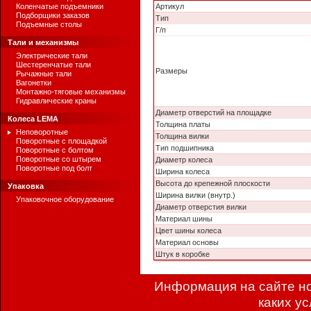
Коленчатые подъемники
Артикул
Подборщики заказов
Тип
Подъемные столы
Г/п
Тали и механизмы
Электрические тали
Шестеренчатые тали
Размеры
Рычажные тали
Вагонетки
Монтажно-тяговые механизмы
Гидравлические краны
Диаметр отверстий на площадке
Колеса LEMA
Толщина платы
Неповоротные
Толщина вилки
Поворотные с площадкой
Тип подшипника
Поворотные с болтом
Поворотные со штырем
Диаметр колеса
Поворотные под болт
Ширина колеса
Высота до крепежной плоскости
Упаковка
Ширина вилки (внутр.)
Упаковочное оборудование
Диаметр отверстия вилки
Материал шины
Цвет шины колеса
Материал основы
Штук в коробке
Информация на сайте но
каких у