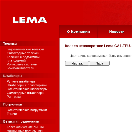
Тележки
Колесо неповоротное
Lema GA1-TPU-1
Гидравлические тележки
Самоходные тележки
Цвет шины колеса может быть изменен п
Тележки с подъемной
платформой
Чертеж
Пара
Роликовые системы
Бочкокантователи
Штабелеры
Ручные штабелеры
Штабелеры с платформой
Электрические штабелеры
Самоходные штабелеры
Ричтраки
Погрузчики
Электрические погрузчики
Тягачи
Вышки и подъемники
Телескопические вышки
Ножничные подъемники