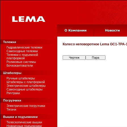
Тележки
Колесо неповоротное
Lema GC1-TPA-1
Гидравлические тележки
Самоходные тележки
Тележки с подъемной
Чертеж
Пара
платформой
Роликовые системы
Бочкокантователи
Штабелеры
Ручные штабелеры
Штабелеры с платформой
Электрические штабелеры
Самоходные штабелеры
Ричтраки
Погрузчики
Электрические погрузчики
Тягачи
Вышки и подъемники
Телескопические вышки
Ножничные подъемники