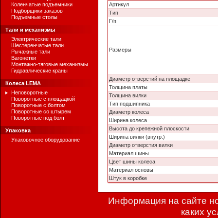
Коленчатые подъемники
Артикул
Подборщики заказов
Тип
Подъемные столы
Г/п
Тали и механизмы
Электрические тали
Шестеренчатые тали
Размеры
Рычажные тали
Вагонетки
Монтажно-тяговые механизмы
Гидравлические краны
Диаметр отверстий на площадке
Колеса LEMA
Толщина платы
Неповоротные
Толщина вилки
Поворотные с площадкой
Тип подшипника
Поворотные с болтом
Поворотные со штырем
Диаметр колеса
Поворотные под болт
Ширина колеса
Высота до крепежной плоскости
Упаковка
Ширина вилки (внутр.)
Упаковочное оборудование
Диаметр отверстия вилки
Материал шины
Цвет шины колеса
Материал основы
Штук в коробке
Информация на сайте но
каких у