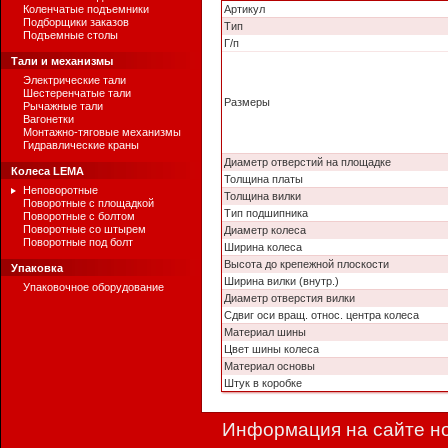
Коленчатые подъемники
Артикул
Подборщики заказов
Тип
Подъемные столы
Г/п
Тали и механизмы
Электрические тали
Шестеренчатые тали
Размеры
Рычажные тали
Вагонетки
Монтажно-тяговые механизмы
Гидравлические краны
Диаметр отверстий на площадке
Колеса LEMA
Толщина платы
Неповоротные
Толщина вилки
Поворотные с площадкой
Тип подшипника
Поворотные с болтом
Поворотные со штырем
Диаметр колеса
Поворотные под болт
Ширина колеса
Высота до крепежной плоскости
Упаковка
Ширина вилки (внутр.)
Упаковочное оборудование
Диаметр отверстия вилки
Сдвиг оси вращ. относ. центра колеса
Материал шины
Цвет шины колеса
Материал основы
Штук в коробке
Информация на сайте но