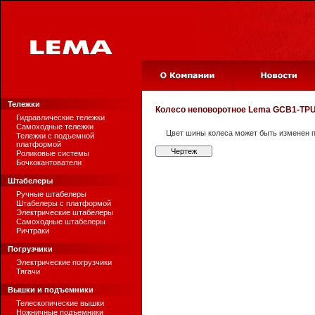
Тележки
Колесо неповоротное
Lema GCB1-TPU-
Гидравлические тележки
Самоходные тележки
Цвет шины колеса может быть изменен п
Тележки с подъемной
платформой
Чертеж
Роликовые системы
Бочкокантователи
Штабелеры
Ручные штабелеры
Штабелеры с платформой
Электрические штабелеры
Самоходные штабелеры
Ричтраки
Погрузчики
Электрические погрузчики
Тягачи
Вышки и подъемники
Телескопические вышки
Ножничные подъемники