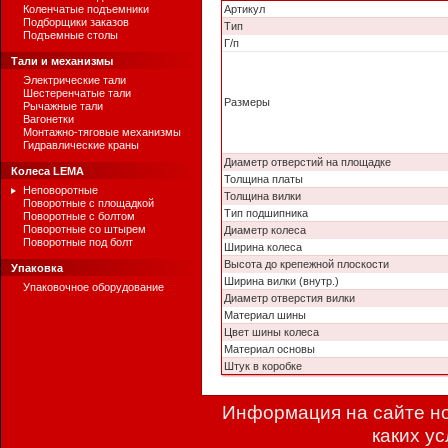
Коленчатые подъемники
Артикул
Подборщики заказов
Тип
Подъемные столы
Г/п
Тали и механизмы
Электрические тали
Шестеренчатые тали
Размеры
Рычажные тали
Вагонетки
Монтажно-тяговые механизмы
Гидравлические краны
Диаметр отверстий на площадке
Колеса LEMA
Толщина платы
Неповоротные
Толщина вилки
Поворотные с площадкой
Тип подшипника
Поворотные с болтом
Поворотные со штырем
Диаметр колеса
Поворотные под болт
Ширина колеса
Высота до крепежной плоскости
Упаковка
Ширина вилки (внутр.)
Упаковочное оборудование
Диаметр отверстия вилки
Материал шины
Цвет шины колеса
Материал основы
Штук в коробке
Информация на сайте но
каких у