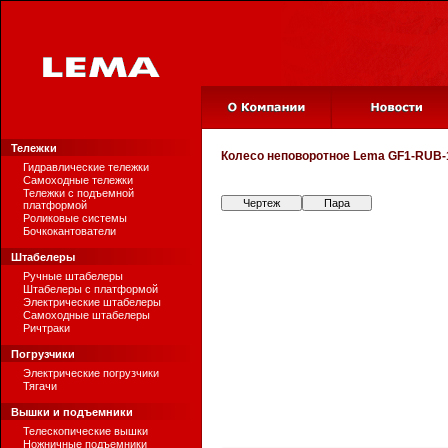
Тележки
Колесо неповоротное
Lema GF1-RUB-
Гидравлические тележки
Самоходные тележки
Тележки с подъемной
Чертеж
Пара
платформой
Роликовые системы
Бочкокантователи
Штабелеры
Ручные штабелеры
Штабелеры с платформой
Электрические штабелеры
Самоходные штабелеры
Ричтраки
Погрузчики
Электрические погрузчики
Тягачи
Вышки и подъемники
Телескопические вышки
Ножничные подъемники