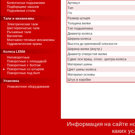
Коленчатые подъемники
Артикул
Подборщики заказов
Тип
Подъемные столы
Г/п
Размер штыря
Тали и механизмы
Толщина вилки
Электрические тали
Шестеренчатые тали
Тип подшипника
Рычажные тали
Диаметр колеса
Вагонетки
Ширина колеса
Монтажно-тяговые механизмы
Гидравлические краны
Высота до крепежной плоскости
Ширина вилки (внутр.)
Колеса LEMA
Диаметр отверстия вилки
Неповоротные
Сдвиг оси вращ. относ. центра колеса
Поворотные с площадкой
Материал шины
Поворотные с болтом
Поворотные со штырем
Цвет шины колеса
Поворотные под болт
Материал основы
Штук в коробке
Упаковка
Упаковочное оборудование
Информация на сайте но
каких у