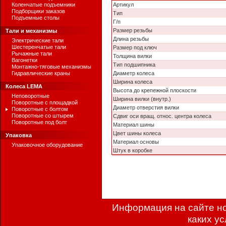
Коленчатые подъемники
Артикул
Подборщики заказов
Тип
Подъемные столы
Г/п
Размер резьбы
Тали и механизмы
Длина резьбы
Электрические тали
Шестеренчатые тали
Размер под ключ
Рычажные тали
Толщина вилки
Вагонетки
Тип подшипника
Монтажно-тяговые механизмы
Гидравлические краны
Диаметр колеса
Ширина колеса
Колеса LEMA
Высота до крепежной плоскости
Неповоротные
Ширина вилки (внутр.)
Поворотные с площадкой
Диаметр отверстия вилки
Поворотные с болтом
Поворотные со штырем
Сдвиг оси вращ. относ. центра колеса
Поворотные под болт
Материал шины
Цвет шины колеса
Упаковка
Материал основы
Упаковочное оборудование
Штук в коробке
Информация на сайте но
каких у